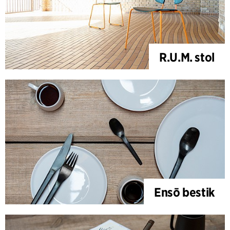
R.U.M. stol
Ensō bestik