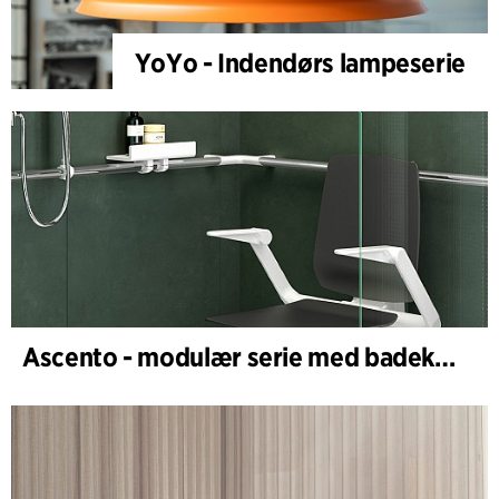
YoYo - Indendørs lampeserie
Ascento - modulær serie med badekar- og dusjstoler