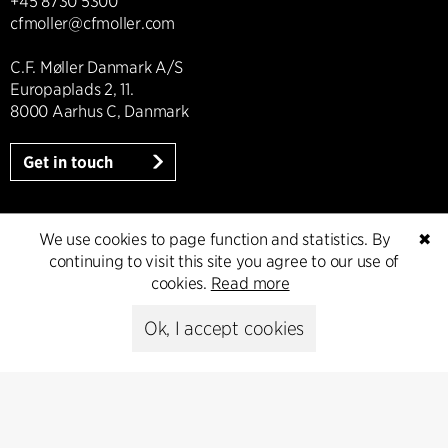
+45 8730 5300
cfmoller@cfmoller.com
C.F. Møller Danmark A/S
Europaplads 2, 11.
8000 Aarhus C, Danmark
Get in touch
We use cookies to page function and statistics. By
✖
Presse
continuing to visit this site you agree to our use of
cookies.
Read more
Head of Communications
Ok, I accept cookies
Peter Sikker Rasmussen
T +45 6193 6857
psr@cfmoller.com
Media library