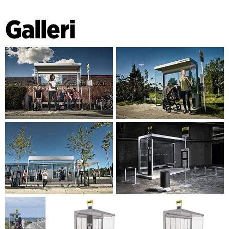
Trafikselskab fra start til slutt: Fra innledende skisser og
Galleri
brukerprosess, til godkjent konsept, designmanual, EU-
anbud og produktutvikling.