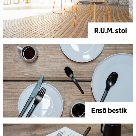
R.U.M. stol
Ensō bestik