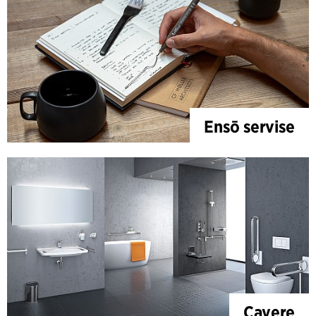
Ensō servise
Cavere