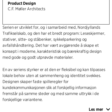
Product Design
C.F. Møller Architects
Serien er utviklet for, og i samarbeid med, Nordjyllands
Trafikselskab, og den har et bredt program: Leseskjermer,
stativer, sitte- og ståbenker, sykkelparkering og
avfallshåndtering. Det har vært avgjørende å skape et
konsept i moderne, karakteristisk og bærekraftig design
med gode og godt utprøvde materialer.
En av seriens styrker er at den er fleksibel og kan tilpasses
lokale behov uten at sammenheng og identitet svekkes.
Designen skaper faste spilleregler for
kundekommunikasjonen slik at forskjellig informasjon
fremstår på samme steder og med samme uttrykk i de
forskjellige variantene.
Les mer
C.F. Møller Architects har vært rådgiver for Nordjyllands