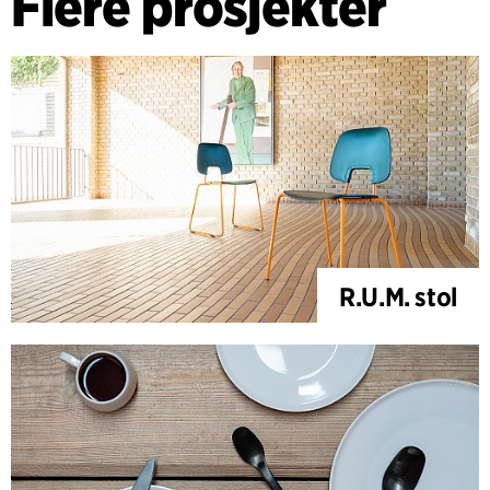
Flere prosjekter
R.U.M. stol