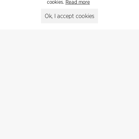
cookies.
Read more
+45 8730 5300
Ok, I accept cookies
cfmoller@cfmoller.com
C.F. Møller Danmark A/S
Europaplads 2, 11.
8000 Aarhus C, Danmark
Get in touch
Presse
Head of Communications
Peter Sikker Rasmussen
T +45 6193 6857
psr@cfmoller.com