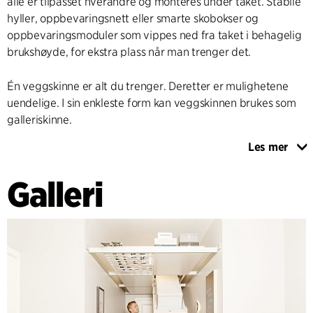
alle er tilpasset hverandre og monteres under taket. Stabile
hyller, oppbevaringsnett eller smarte skobokser og
oppbevaringsmoduler som vippes ned fra taket i behagelig
brukshøyde, for ekstra plass når man trenger det.
Én veggskinne er alt du trenger. Deretter er mulighetene
uendelige. I sin enkleste form kan veggskinnen brukes som
galleriskinne.
Les mer
Økende kvadratmeterpriser og endrede familiemønstre
fører til økt press for å bruke det tilgjengelige arealet i de
Galleri
mindre boligene i større byer. Plassen må utnyttes på nye
og smartere måter, og det har vært den inspirerende
utfordringen i designprosessen for BEAM-IT-UP, som bare
krever en romhøyde på minimum 245 cm.
BEAM-IT-UP er designet med fokus på høy bruksverdi og et
enkelt,lett og sammenhengende uttrykk, som gjør det mulig
å innrede med BEAM-IT-UP i mange forskjellige typer