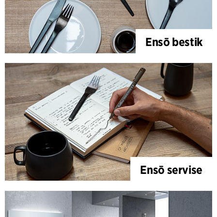
Ensō bestik
Ensō servise