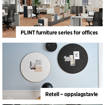
PLINT furniture series for offices
Retell – oppslagstavle