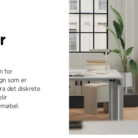
r
n for
ign som er
a det diskrete
lir
rmøbel.