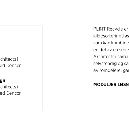
PLINT Recycle er
kildesorteringslø
som kan kombiner
en del av en seri
Architects i sam
chitects i
selvstendig og s
ed Dencon
av romdelere, ga
ign
MODULÆR LØSNI
chitects i
Begge uttrekkss
ed Dencon
gummiføtter på un
direkte på gulve
på 40 cm er det m
av de små skapene
plassere skapene 