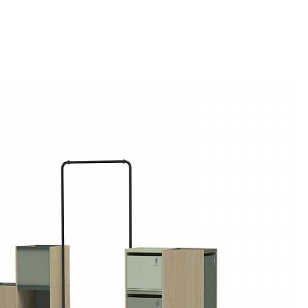
else - og gjør det mulig å sortere opptil fire
l på ett område som bare tar opp 80 x 40 cm.
 kombinasjon med de øvrige overflatene i ulike
NT Recycle en rekke stilige uttrykk som passer til
 Diskret plasserte piktogrammer på de enkelte
ne viser de ulike avfallstypene. Hvis behovet for
seg, kan skapene enkelt flyttes og kombineres i
ultrafunksjonelt, dynamisk og stilig.
 plasseres på en sokkel, kan den sømløst
dre produkter fra PLINT-serien for å skape en
nnredning. En optimal kombinasjon av
ksibilitet og stilig design i én praktisk løsning.