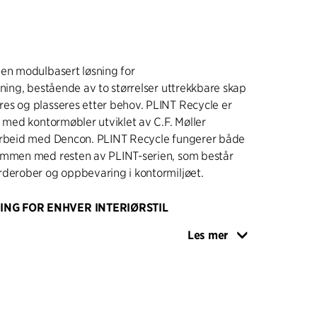
 en modulbasert løsning for
sning, bestående av to størrelser uttrekkbare skap
es og plasseres etter behov. PLINT Recycle er
e med kontormøbler utviklet av C.F. Møller
arbeid med Dencon. PLINT Recycle fungerer både
ammen med resten av PLINT-serien, som består
rderober og oppbevaring i kontormiljøet.
NG FOR ENHVER INTERIØRSTIL
kapene har en dybde og bredde på 40 cm og har
Les mer
dersiden, slik at skapene kan plasseres stabilt
t og stables trygt oppå hverandre. Med en høyde
inste skapet kubeformet. Det største tilsvarer to
 stablet i høyden. Dette gjør det mulig å
fleksibelt og harmonisk i forhold til hverandre,