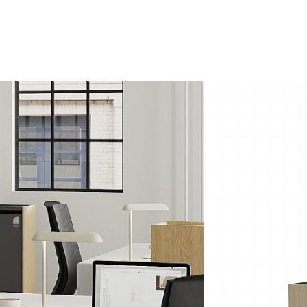
uavhengig av størr
ulike typer avfal
Med sider i tre i
farger, tilbyr PLI
ethvert interiør.
uttrekkbare skape
sortering endrer 
nye formasjoner - 
Når PLINT Recycle
integreres med an
enhetlig kontori
funksjonalitet, fle