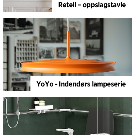
Retell – oppslagstavle
YoYo - Indendørs lampeserie