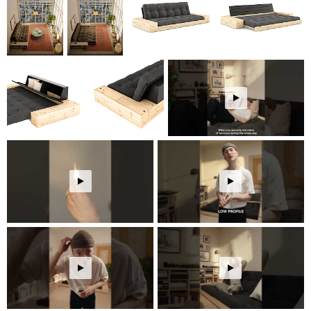
Resultatet er en sovesofa som gir en komfortabel base for å
studere, spille brettspill, spise, se på TV og en rekke andre
hverdagsaktiviteter, både alene og sammen med andre.
Med et raskt grep kan den forvandles fra en sove- og
hyggesone til en stilren og ryddig sofa, perfekt for uventede
gjester. Sovesofaens lave profil sørger for at den alltid ser
koselig og uformell ut.
MULTIFUNKSJONELT SAMLINGSPUNKT
Sovesofaen har flere oppbevaringsmuligheter. Bak den
skråstilte ryggen er det romslig oppbevaringsplass til for
eksempel sengetøy og puter. Sovesofaen har også
multifunksjonelle oppbevaringsbokser som kan vendes etter
behov og enten fungere som en integrert hylle eller som et
lukket oppbevaringsrom for ting som skal gjemmes bort. I
tillegg kan oppbevaringsboksene stå fritt i rommet som
ekstra bord.
BASE sovesofa er tilgjengelig i en palett som favner både