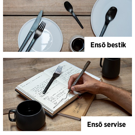
Ensō bestik
Ensō servise