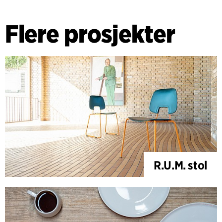
klassiske farger og moderne trender. BASE-sovesofaen er
laget av hurtigvoksende og tilgjengelig FSC-sertifisert furu
Flere prosjekter
og kombinerer bærekraft med estetikk og funksjonalitet.
I hjem med begrenset plass er BASE-sovesofaen et
midtpunkt med sin allsidighet og rolige, varme atmosfære.
R.U.M. stol