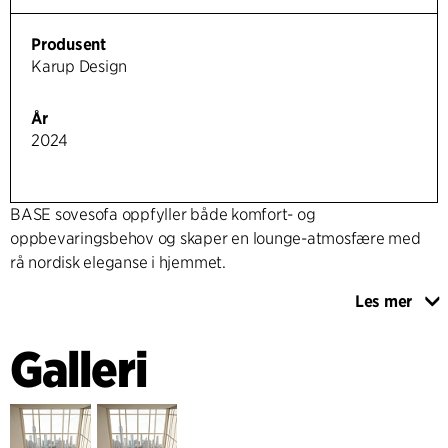
Produsent
Karup Design
År
2024
BASE sovesofa oppfyller både komfort- og
oppbevaringsbehov og skaper en lounge-atmosfære med
rå nordisk eleganse i hjemmet.
Les mer
Designet på BASE-sovesofaen skiller seg vesentlig fra den
tradisjonelle sovesofaen. Mens den klassiske sovesofaen
Galleri
vanligvis er statisk og sammenfoldet, er BASE-sovesofaen
først og fremst designet for å kunne foldes ut. Designet er
basert på forskning som viser at sengen er midtpunktet i
generasjon Zs hjem, hvor den brukes til mange formål.