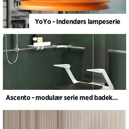
YoYo - Indendørs lampeserie
Ascento - modulær serie med badekar- og dusjstoler