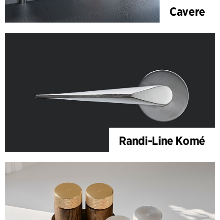
Cavere
Randi-Line Komé