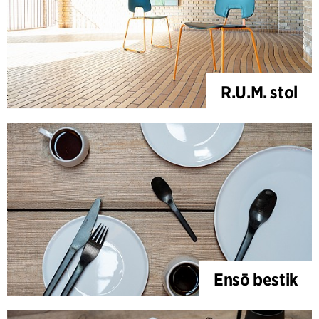
R.U.M. stol
Ensō bestik