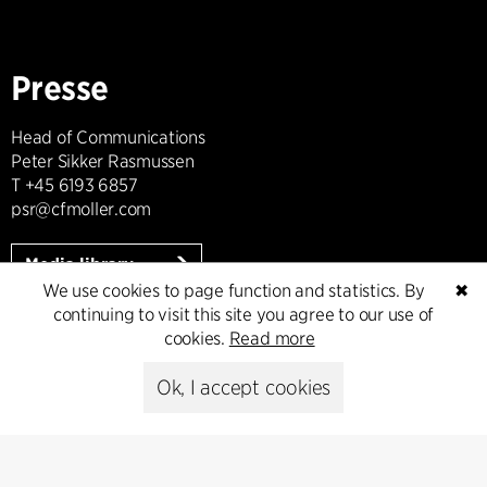
Presse
Head of Communications
Peter Sikker Rasmussen
T +45 6193 6857
psr@cfmoller.com
Media library
We use cookies to page function and statistics. By
✖
continuing to visit this site you agree to our use of
cookies.
Read more
Subscribe
Ok, I accept cookies
Subscribe to our newsletter and get
the latest architecture news.