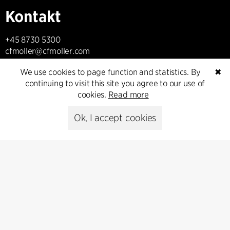
Kontakt
+45 8730 5300
cfmoller@cfmoller.com
We use cookies to page function and statistics. By
✖
C.F. Møller Danmark A/S
continuing to visit this site you agree to our use of
Europaplads 2, 11.
cookies.
Read more
8000 Aarhus C, Danmark
Ok, I accept cookies
Get in touch
Presse
Head of Communications
Peter Sikker Rasmussen
T +45 6193 6857