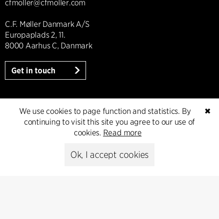
cfmoller@cfmoller.com
C.F. Møller Danmark A/S
Europaplads 2, 11.
8000 Aarhus C, Danmark
Get in touch
We use cookies to page function and statistics. By
✖
Presse
continuing to visit this site you agree to our use of
cookies.
Read more
Head of Communications
Peter Sikker Rasmussen
Ok, I accept cookies
T +45 6193 6857
psr@cfmoller.com
Media library