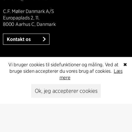
C.F. Møller Danmark A/S
Europaplads 2, 11.
8000 Aarhus C, Danmark
Kontakt os
Vi bruger cookies til sidefunktioner og måling. Ved at
✖
Presse
bruge siden accepterer du vores brug af cookies.
Læs
mere
Head of Communications
Peter Sikker Rasmussen
Ok, jeg accepterer cookies
T +45 6193 6857
psr@cfmoller.com
Media library