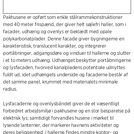
Pakhusene er opført som enkle stålrammekonstruktioner
med 40 meter frispænd, der giver helt søjlefri haller, som i
facader, udhæng og ovenlys er beklædt med opale
polykarbonatplader. Denne facade giver bygningerne en
karakteristisk, translucent karakter, og integrerer
portåbninger, adgangsdøre og vinduer til hallerne og slutter
i et to meters udhæng. Udhænget beskytter portåbningerne
og lysfacaden, hvorved kanalpladens potentiale udnyttes
fuldt ud, idet udhængets underside og facaderne består af
det samme panel, krummet med materialets minimale
radius.
Lysfacaderne og ovenlysbåndet giver de et væsentligt
forbedret arbejdsmiljø i pakhusene og en stor besparelse på
elektrisk lys; samtidigt forvandles husene i mørket til
lysende lanterner, der markerer havnens aktiviteter og
deres beliggenhed. I hallerne findes mindre kontor- og