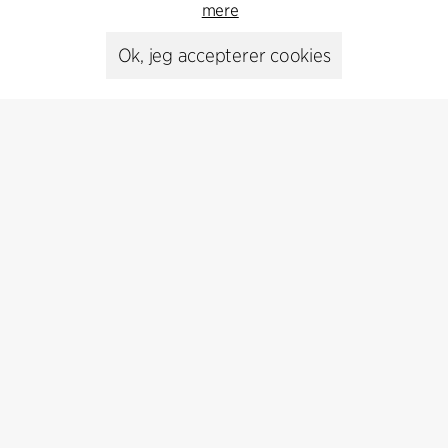
mere
Ok, jeg accepterer cookies
Kontakt
+45 8730 5300
cfmoller@cfmoller.com
C.F. Møller Danmark A/S
Europaplads 2, 11.
8000 Aarhus C, Danmark
Kontakt os