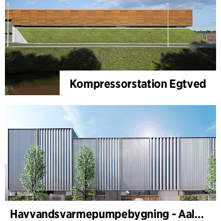
Kompressorstation Egtved
Havvandsvarmepumpebygning - Aalborg Forsyning