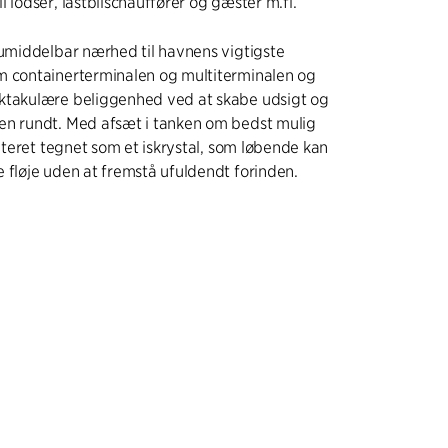
l lodser, lastbilschauffører og gæster m.fl.
 umiddelbar nærhed til havnens vigtigste
m containerterminalen og multiterminalen og
ktakulære beliggenhed ved at skabe udsigt og
en rundt. Med afsæt i tanken om bedst mulig
enteret tegnet som et iskrystal, som løbende kan
 fløje uden at fremstå ufuldendt forinden.