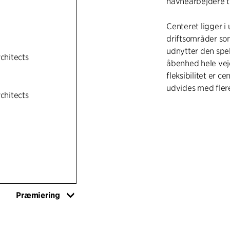
havnearbejdere ti
Centeret ligger i
driftsområder so
udnytter den spe
rchitects
åbenhed hele vej
fleksibilitet er c
udvides med flere
rchitects
Præmiering