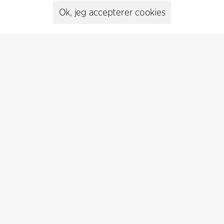
Presse
Ok, jeg accepterer cookies
Head of Communications
Peter Sikker Rasmussen
T +45 6193 6857
psr@cfmoller.com
Media library
Abonnér
Abonnér på vores nyhedsbrev og få de seneste
arkitekturnyheder
Abonnér