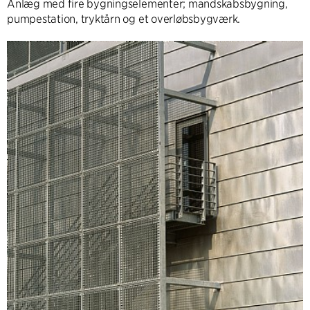
Anlæg med fire bygningselementer; mandskabsbygning,
pumpestation, tryktårn og et overløbsbygværk.