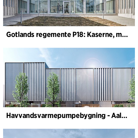
Gotlands regemente P18: Kaserne, motor-, maskin- og skydeområde
Havvandsvarmepumpebygning - Aalborg Forsyning