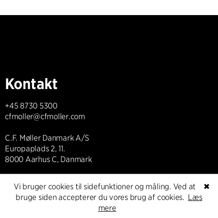
Kontakt
+45 8730 5300
cfmoller@cfmoller.com
C.F. Møller Danmark A/S
Europaplads 2, 11.
8000 Aarhus C, Danmark
Kontakt os
Vi bruger cookies til sidefunktioner og måling. Ved at
✖
bruge siden accepterer du vores brug af cookies.
Læs
mere