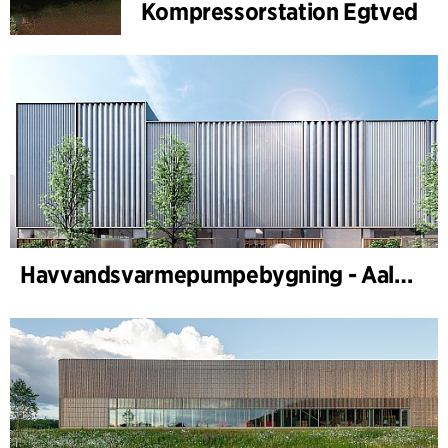
Kompressorstation Egtved
Havvandsvarmepumpebygning - Aalborg Forsyning