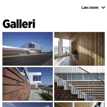
Mandskabsbygningen er disponeret med to primære
Læs mere
indgange, en snavset- og en ren indgang. Den snavset
indgang indeholder snavsetøjsgarderobe, den snavsede
Galleri
omklædning til baderum, sauna og den rene omklædning.
Således bliver man gradvist mere ren som man bevæger sig
igennem bygningen mod foyeren ved den rene
hovedindgang. Den rene indgang indeholder den
administrative del med kontor, mødelokale, auditorium og
frokoststue. Et Laboratorium tilføjes til den nye
mandskabsbygning, der dermed samler alle
renseanlæggets arbejdspladser i ét hus. Bygningens to dele
bindes sammen af en foyer, som det samlende ankomstrum,
og driftslederkontoret, hvorfra der er direkte adgang, og
visuel kontakt til de andre dele af bygningen og let adgang
til den daglige kontakt med driftspersonalet på anlægget.
Bygningen udføres i få, robuste materialer, som skaber
sammenhæng med den eksisterende bygningsmasse og
bidrager til, at den nye bygning fremstår moderne og