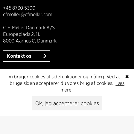
+45 8730 5300
cfmoller@cfmoller.com
C.F. Møller Danmark A/S
Europaplads 2, 11.
8000 Aarhus C, Danmark
Kontakt os
Vi bruger cookies til sidefunktioner og måling. Ved at
✖
bruge siden accepterer du vores brug af cookies.
Læs
Presse
mere
Head of Communications
Ok, jeg accepterer cookies
Peter Sikker Rasmussen
T +45 6193 6857
psr@cfmoller.com