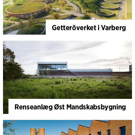
Getteröverket i Varberg
Renseanlæg Øst Mandskabsbygning