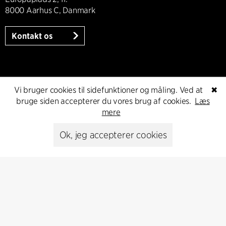
8000 Aarhus C, Danmark
Kontakt os
Presse
Vi bruger cookies til sidefunktioner og måling. Ved at
✖
bruge siden accepterer du vores brug af cookies.
Læs
Head of Communications
mere
Peter Sikker Rasmussen
T +45 6193 6857
Ok, jeg accepterer cookies
psr@cfmoller.com
Media library
Abonnér