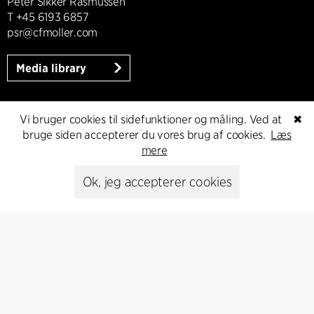
Peter Sikker Rasmussen
T +45 6193 6857
psr@cfmoller.com
Media library
Vi bruger cookies til sidefunktioner og måling. Ved at
✖
Abonnér
bruge siden accepterer du vores brug af cookies.
Læs
mere
Abonnér på vores nyhedsbrev og få de seneste
Ok, jeg accepterer cookies
arkitekturnyheder
Abonnér