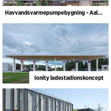
Havvandsvarmepumpebygning - Aalborg Forsyning
Ionity ladestadionskoncept