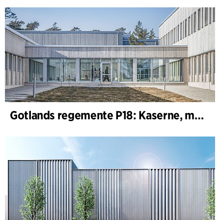
Gotlands regemente P18: Kaserne, motor-, maskin- og skydeområde