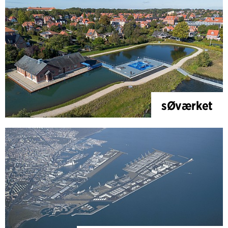
sØværket