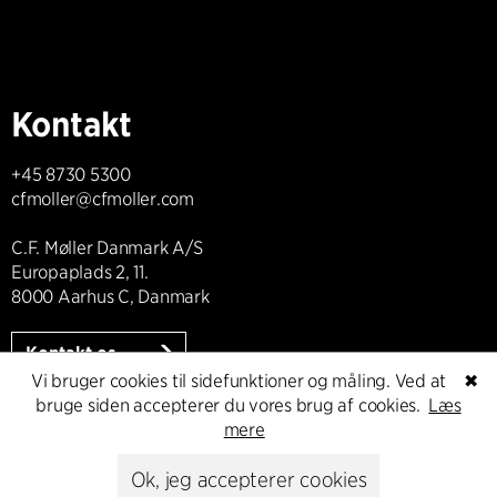
Kontakt
+45 8730 5300
cfmoller@cfmoller.com
C.F. Møller Danmark A/S
Europaplads 2, 11.
8000 Aarhus C, Danmark
Kontakt os
Vi bruger cookies til sidefunktioner og måling. Ved at
✖
bruge siden accepterer du vores brug af cookies.
Læs
mere
Presse
Ok, jeg accepterer cookies