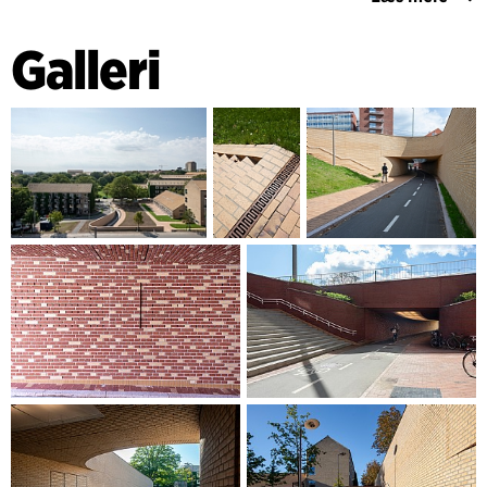
Med et konsistent materialevalg i gule og røde tegl og med
en formgivning, der naturligt falder ind i
Galleri
Universitetsparkens bakkende og slyngende terræn,
integrerer tunnelen og landskabet sig med områderne på
hver side af Nørrebrogade, og binder hele campussen
sammen.