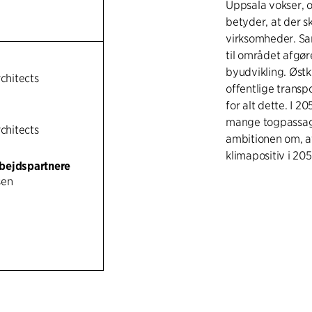
Uppsala vokser, o
betyder, at der s
virksomheder. Sam
til området afgør
byudvikling. Østk
rchitects
offentlige trans
for alt dette. I 2
mange togpassage
rchitects
ambitionen om, a
klimapositiv i 205
bejdspartnere
sen
Udviklingsplanen 
stationsfunktione
ny, moderne cykel
med sporene. Med 
skabt et behageli
Sammen med fors
siden af Uppsala
sikkerheden øget 