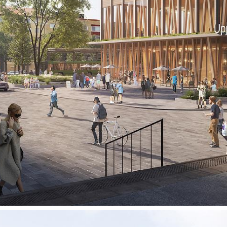
bymiljø, samtidi
værdier tilføjes,
rekreative områd