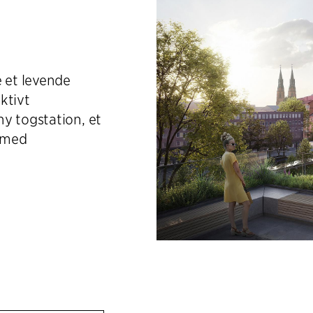
e et levende
ktivt
y togstation, et
 med