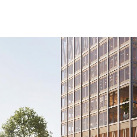
mennesker vil be
EN FREMTIDSSI
STRATEGIER
Visionen for det 
levende, bæredyg
byelementer er e
byplanlægning og
Planen foreslår e
bidrager til en s
Udviklingsplanen 
forbundet med bye
forbindelse med 
destinationspunkt
forretningsmuligh
en række forskellig
trygge og sikre. 