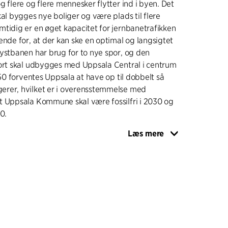
g flere og flere mennesker flytter ind i byen. Det
kal bygges nye boliger og være plads til flere
tidig er en øget kapacitet for jernbanetrafikken
ende for, at der kan ske en optimal og langsigtet
ystbanen har brug for to nye spor, og den
port skal udbygges med Uppsala Central i centrum
050 forventes Uppsala at have op til dobbelt så
rer, hvilket er i overensstemmelse med
t Uppsala Kommune skal være fossilfri i 2030 og
0.
Læs mere
foreslår en ny stationsbygning med kontorer,
r, mødesteder, restauranter og butikker samt en
garage for alle pendlere i direkte forbindelse
levende facader i alle retninger bliver der
gt og sikkert sted selv uden for myldretiden.
lagene om yderligere kontorbygninger ved
 C og en række nye pladsdannelser bliver
ved at skabe yderligere bevægelse, så flere