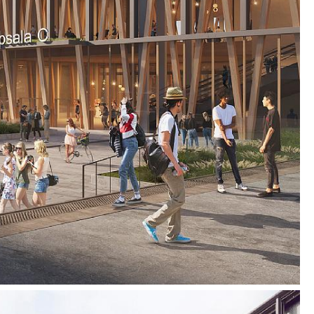
g med at eksisterende natur bevares og nye
 f.eks. integrerede økosystemtjenester og
er.