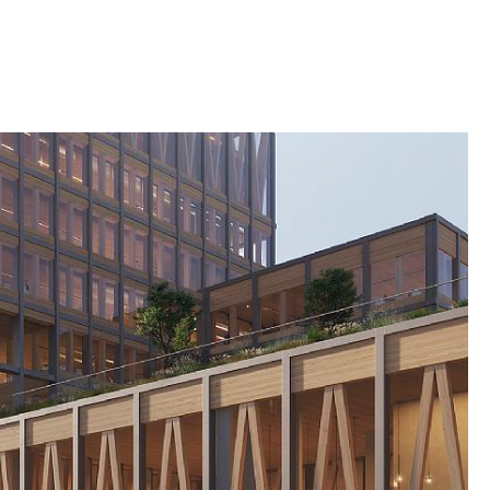
væge sig i området.
KRET PLAN MED FOKUS PÅ GRØNNE
nye stationsområde er at skabe et urbant,
tigt og grønt bymiljø. Planlægning med grønne
n vigtig forudsætning for bæredygtig
 for målet om at bremse klimaændringerne.
n række grøn-blå løsninger, der tilsammen
ocialt, økonomisk og økologisk bæredygtig by.
beskriver således en vision, hvor Uppsala C er
ns destinationer via grønne korridorer. I
stationsområdet bliver der skabt
er og pladsdannelser, hvor social interaktion og
eder er centrale. De offentlige miljøer tilbyder
e aktiviteter, hvor folk i alle aldre føler sig
Pladser, gader og parker skaber et levende