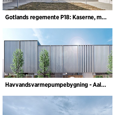
Gotlands regemente P18: Kaserne, motor-, maskin- og skydeområde
Havvandsvarmepumpebygning - Aalborg Forsyning