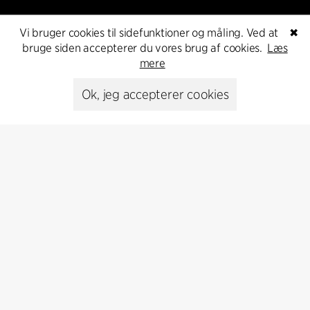
Vi bruger cookies til sidefunktioner og måling. Ved at
✖
bruge siden accepterer du vores brug af cookies.
Læs
mere
Kontakt
Ok, jeg accepterer cookies
+45 8730 5300
cfmoller@cfmoller.com
C.F. Møller Danmark A/S
Europaplads 2, 11.
8000 Aarhus C, Danmark
Kontakt os
Presse