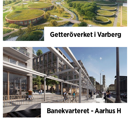
Getteröverket i Varberg
Banekvarteret - Aarhus H