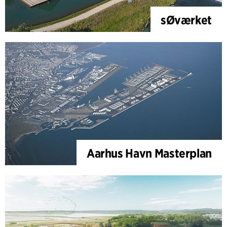
sØværket
Aarhus Havn Masterplan