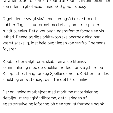
facaderne, der består af to bånd af kobber, hvorimellem der
spænder en glasfacade med 360 graders udsyn.
Taget, der er svagt skrånende, er også beklædt med
kobber. Taget er udformet med et asymmetrisk placeret
rundt ovenlys. Det giver bygningens femte facade en vis
lethed. Denne særlige arkitektoniske bearbejdning har
været ønskelig, idet hele bygningen kan ses fra Operaens
foyerer.
Kobberet er valgt for at skabe en arkitektonisk
sammenhæng med de smukke, fredede brovagthuse på
Knippelsbro, Langebro og Sjællandsbroen. Kobberet ældes
smukt og er bestandigt over for det hårde miljø.
Der er ligeledes arbejdet med maritime materialer og
detaljer i messinghåndlisterne, detaljeringen af
egetræsgulve og lofter og på den særligt formede bænk.