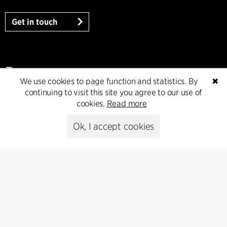
Get in touch
Presse
We use cookies to page function and statistics. By
✖
continuing to visit this site you agree to our use of
Head of Communications
cookies.
Read more
Peter Sikker Rasmussen
T +45 6193 6857
Ok, I accept cookies
psr@cfmoller.com
Media library
Subscribe