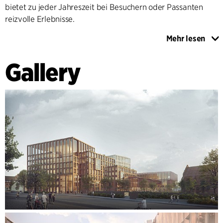
bietet zu jeder Jahreszeit bei Besuchern oder Passanten
reizvolle Erlebnisse.
Mehr lesen
RESTAURANT, CAFÉ UND SKY-BAR
Das Gebäudeensemble umfasst eine Reihe von öffentlichen
Gallery
Angeboten, die das urbane Leben bereichern. Ein großes
öffentliches Restaurant mit Bar und Terrasse wird durch ein
Café ergänzt, das sich zur Parkseite öffnet. Das Hotel erhebt
sich mit einer schlanken, hohen Silhouette und bietet mit
einer öffentlichen Sky-Bar und einem Restaurant im
Dachgeschoss Ausblick über die Stadt und die Landschaft.
Eine großzügige zentrale Treppe im Eingangsbereich
ermöglicht spontane öffentliche Veranstaltungen und führt
die Besucherinnen und Besucher in den großen
Kongresssaal. Von dem gemeinsamen Empfangsbereich
geht ein Teil der Kongressanlage in die erhaltenen Teile des
alten Amtsgerichts über. Hierdurch entsteht eine
spannende Verbindung aus Neu und Alt. Das Projekt basiert