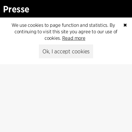
Presse
Head of Communications
We use cookies to page function and statistics. By
✖
Peter Sikker Rasmussen
continuing to visit this site you agree to our use of
T +45 6193 6857
cookies.
Read more
psr@cfmoller.com
Ok, I accept cookies
Media library
Subscribe
Subscribe to our newsletter and get
the latest architecture news.
Subscribe