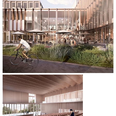
auf einer nachhaltigen Perspektive, die Kreislaufdenken
integriert und in ein Design umsetzt, das sich positiv auf die
Umweltbilanz des Gebäudes auswirkt. Der Entwurf
beinhaltet u. a. die Ausführung des Gebäudes mit einem
Rohbau in Holz-Hybrid-Bauweise. Die Fassaden bestehen
aus Ziegelstein und recyceltem Kupfer.