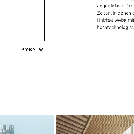
angeglichen. Die 
Zeiten, in denen 
Holzbauweise mit
hochtechnologisc
Im Turm gibt es s
über eine gemein
Preise
informelle Treffp
ermöglichen. „Gr
Verbindungen übe
bieten gute Kont
umgebenden Land
Leben beiträgt, s
spektakulärer Aus
Im Sockel wurde 
leicht zurechtfin
sich durch gute 