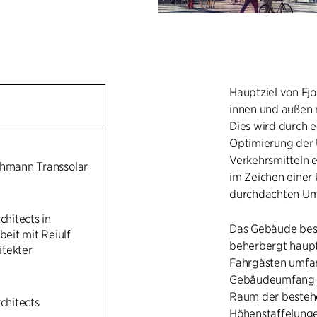
Hauptziel von Fjo
innen und außen 
Dies wird durch e
Optimierung der
Verkehrsmitteln e
ohmann Transsolar
im Zeichen einer 
durchdachten Umw
chitects in
Das Gebäude best
it mit Reiulf
beherbergt haupt
tekter
Fahrgästen umfan
Gebäudeumfang h
Raum der besteh
rchitects
Höhenstaffelunge