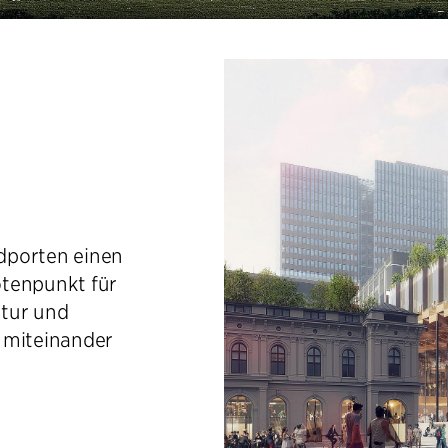
dporten einen
otenpunkt für
ltur und
 miteinander