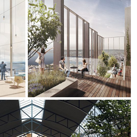
us. Eine Pergola aus einer leichten geflochtenen
 definiert den neuen Haupteingang des
und großzügige Amphitheatertreppen verbinden
it dem food-court der Ostbahn-Halle. Im Sockel
d Oberlichter gute Tageslichtverhältnisse sicher.