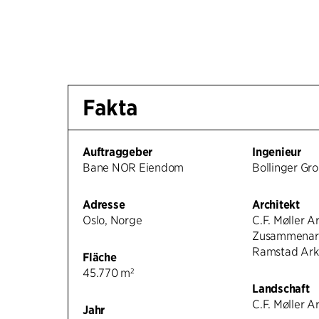
Fakta
Auftraggeber
Ingenieur
Bane NOR Eiendom
Bollinger Gr
Adresse
Architekt
Oslo, Norge
C.F. Møller Ar
Zusammenarbe
Ramstad Arki
Fläche
45.770 m²
Landschaft
C.F. Møller A
Jahr