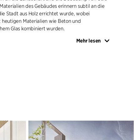
Materialien des Gebäudes erinnern subtil an die
die Stadt aus Holz errichtet wurde, wobei
 heutigen Materialien wie Beton und
hem Glas kombiniert wurden.
Mehr lesen
ehr viel Tageslicht. Die Arbeitsplätze verfügen
same Infrastruktur, Aufenthaltsräume und
unkte, die ein flexibles und mobiles Arbeitsleben
üne Lungen“ in Form von vertikalen
r mehrere Etagen und bepflanzte Terrassen
aktmöglichkeiten mit der Stadt und der
schaft. Damit das Hochhaus zum städtischen
ind im Turm öffentliche Bereiche geplant, u.a. ein
sichtspunkt, der für jedermann zugänglich ist.
eine Umgebungen geschaffen, in denen man sich
det. Die Struktur der Gebäude ist klar und zeichnet
Verbindungen zwischen den verschiedenen