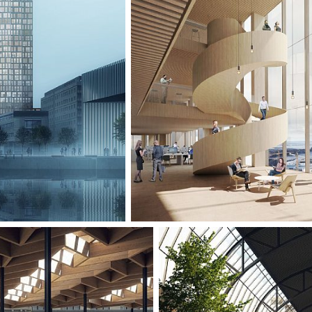
Verkehrsmitteln a
Holzkonstruktion
Hauptbahnhofs, 
diesen Bereich m
stellen Atrien un