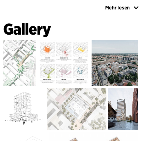
Im Zentrum des Projekts fungiert das Atrium als soziales
Mehr lesen
und organisatorisches Herzstück. Es verbindet Showrooms,
Konferenzräume, Schulungsbereiche, Arbeitsbereiche und
Gallery
informelle Begegnungszonen durch eine Abfolge
miteinander verbundener Volumina und
doppelgeschossiger Räume. Strategisch platzierte
Öffnungen schaffen visuelle Verbindungen zwischen den
Etagen und laden zur abteilungsübergreifenden
Zusammenarbeit ein.
Die landschaftliche Integration ist ein tragendes
Gestaltungsprinzip. Das Projekt stärkt die Verbindungen
zum bestehenden Campus-Park und schafft neue Fußwege
und öffentliche Räume, die den Rohde & Schwarz-Campus
mit dem übrigen Werksviertel verknüpfen. Zurückversetzte
Erdgeschosszonen, bepflanzte Bereiche und ein
parkähnlicher Korridor verbessern die Zugänglichkeit,
beleben den Alltag und tragen zu einem
zusammenhängenden Stadtbild bei.