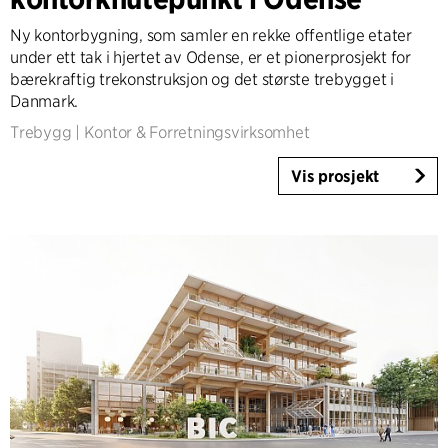
Infrastruktur
Ny kontorbygning, som samler en rekke offentlige etater
Sport
under ett tak i hjertet av Odense, er et pionerprosjekt for
Boliger
bærekraftig trekonstruksjon og det største trebygget i
Borettslag
Danmark.
Omsorgsboliger
Trebygg
|
Kontor & Forretningsvirksomhet
Villaer
Vis prosjekt
Renovering & Transformasjon
Interiør
Landskap
Klimatilpasning
Planlegging
Product Design
Byggherrerådgivning
Workplace Design
Ekspertise