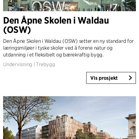
Danmark
Norge
Den Åpne Skolen i Waldau
Sverige
(OSW)
United Kingdom
Tyskland
Den Åpne Skolen i Waldau (OSW) setter en ny standard for
Andre
læringsmiljøer i tyske skoler ved å forene natur og
utdanning i et fleksibelt og bærekraftig bygg.
Undervisning
|
Trebygg
Vis prosjekt