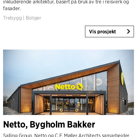
inkluderende arkitektur, basert på bruk av tre i reisverk og
fasader.
Trebygg
|
Boliger
Vis prosjekt
Netto, Bygholm Bakker
Salling Group, Netto og C.F. Møller Architects samarbeider