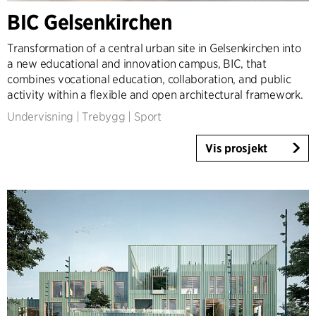
Architecture & Interior Design
BIC Gelsenkirchen
Landscape & Urbanism
Healthcare
Transformation of a central urban site in Gelsenkirchen into
a new educational and innovation campus, BIC, that
Product Design
combines vocational education, collaboration, and public
Client Consultancy
activity within a flexible and open architectural framework.
Workplace Design
Undervisning
|
Trebygg
|
Sport
År
Vis prosjekt
2025-2026
2023-2024
2021-2022
2010-2020
2000-2009
1923-1999
Land