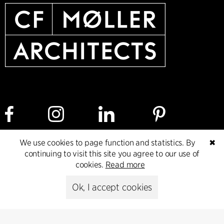
We use cookies to page function and statistics. By
✖
continuing to visit this site you agree to our use of
Cookie policy
Data ethics policy
Privacy policy
cookies.
Read more
Whistleblower
Ok, I accept cookies