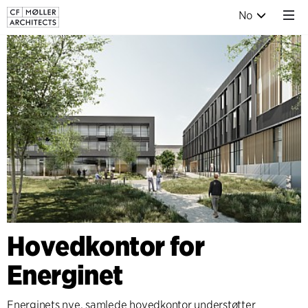
No
Hovedkontor for
Energinet
Energinets nye, samlede hovedkontor understøtter