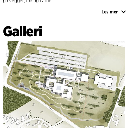
på vegger, tak og i atriet.
Les mer
For å understøtte grønne strategier og ressursbevissthet er
det brukt sirkulære løsninger i form av resirkulerte og
Galleri
upcyclede materialer som gir interiøret et unikt uttrykk.
Kasserte trestykker fra gulvproduksjonen er for eksempel
brukt som trelister langs kantene i atriet. Kasserte
arbeidsklær som ikke lenger kan gjenbrukes, fungerer som
akustiske absorbenter, og engangs fat er smeltet om til
bordplater og hyller. Tresøyler med mekaniske skjøter
bidrar til et lavt klimaavtrykk og gir samtidig et varmt og
taktilt preg. Denne designstrategien bidrar til å gi
Energinets hovedkontor et enhetlig og moderne preg som
signaliserer åpenhet, tilgjengelighet og innovasjon i form av
nye, varierte og fleksible arbeidsmiljøer som kan støtte
organisasjonens fremtidige utvikling.
Bygningen er planlagt å oppnå en DGNB Gull-sertifisering.