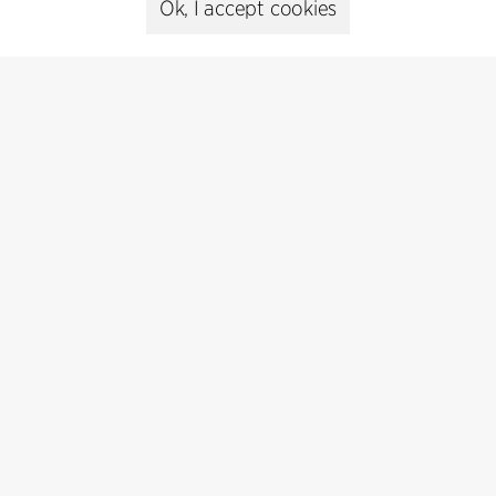
Ok, I accept cookies
Kontakt
+45 8730 5300
cfmoller@cfmoller.com
C.F. Møller Danmark A/S
Europaplads 2, 11.
8000 Aarhus C, Danmark
Get in touch