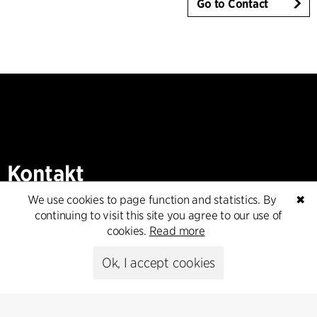
Go to Contact
Kontakt
We use cookies to page function and statistics. By
✖
+45 8730 5300
continuing to visit this site you agree to our use of
cfmoller@cfmoller.com
cookies.
Read more
C.F. Møller Danmark A/S
Ok, I accept cookies
Europaplads 2, 11.
8000 Aarhus C, Danmark