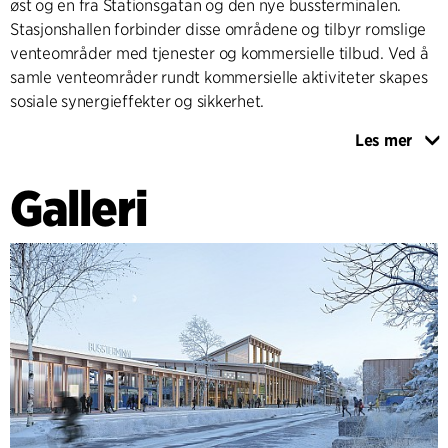
øst og en fra Stationsgatan og den nye bussterminalen.
Stasjonshallen forbinder disse områdene og tilbyr romslige
venteområder med tjenester og kommersielle tilbud. Ved å
samle venteområder rundt kommersielle aktiviteter skapes
sosiale synergieffekter og sikkerhet.
Les mer
Landskap og bygning danner en integrert helhet inspirert
av Västerbottens landskap. Elementer som furumo,
Galleri
fjellbjørkeskog, myrland og fjelleng påvirker utformingen av
torg og parkområder. Den grønne strukturen støtter
biologisk mangfold, overvannshåndtering og
rekreasjonsverdi.
Skellefteås nye reisesenter skal bidra til byens visjon: "Et
bærekraftig sted for en bedre hverdag", med en robust og
funksjonell bygning designet for å vare over tid.