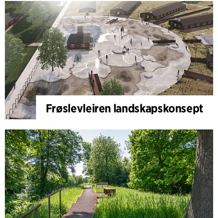
Frøslevleiren landskapskonsept