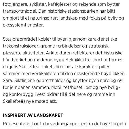
fotgjengere, syklister, kafégjester og reisende som bytter
transportmiddel. Den historiske stasjonsparken har blitt
omgjort til et naturinspirert landskap med fokus på byliv og
økosystemtjenester.
Stasjonsområdet kobler til byen gjennom karakteristiske
trekonstruksjoner, grønne forbindelser og strategisk
plasserte aktiviteter. Arkitekturen reflekterer det historiske
håndverket og moderne byggeteknikk i tre som har formet
dagens Skellefteå. Takets horisontale karakter spiller
sammen med vertikaliteten til den eksisterende høyblokken,
Sara. Siktlinjene opprettholdes og knytter byen nord og sør
for jernbanen sammen. Mobilitetshuset i øst og nye bolig-
og kontorbygg i vest bidrar til å definere og ramme inn
Skellefteås nye møteplass.
INSPIRERT AV LANDSKAPET
Reisesenteret har to hovedinnganger: en fra det nye torget i