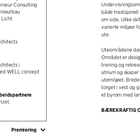
Undervisningsområ
enieur Consulting
enieurbau
både tradisjonell
 Licht
om side. Ulike sk
varierte miljøer 
ute.
rchitects
Uteområdene dann
Området er design
chitects i
trening og rekreas
ed WELL concept
atrium og skaper
utemiljøet. Bred
torget i vest og 
beidspartnere
et byrom med lan
zel,
BÆREKRAFTIG O
Den Åpne Skolen
sertifiseringskrav
Premiering
inneklima, sunt li