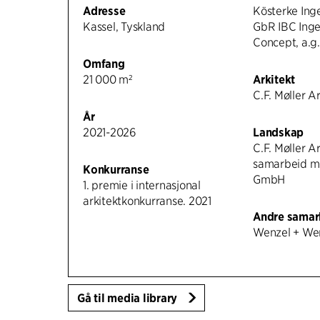
Adresse
Kösterke Ing
Kassel, Tyskland
GbR IBC Ing
Concept, a.g.
Omfang
21 000 m²
Arkitekt
C.F. Møller A
År
2021-2026
Landskap
C.F. Møller Ar
samarbeid m
Konkurranse
GmbH
1. premie i internasjonal
arkitektkonkurranse. 2021
Andre samar
Wenzel + Wen
Gå til media library