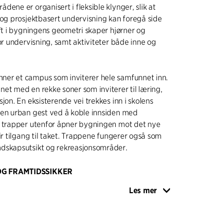
dene er organisert i fleksible klynger, slik at
 og prosjektbasert undervisning kan foregå side
ift i bygningens geometri skaper hjørner og
for undervisning, samt aktiviteter både inne og
er et campus som inviterer hele samfunnet inn.
et med en rekke soner som inviterer til læring,
jon. En eksisterende vei trekkes inn i skolens
 en urban gest ved å koble innsiden med
e trapper utenfor åpner bygningen mot det nye
gir tilgang til taket. Trappene fungerer også som
dskapsutsikt og rekreasjonsområder.
G FRAMTIDSSIKKER
 i Waldau (OSW) er basert på DGNB-
Les mer
 med seks prosjektspesifikke temaer: fleksibilitet,
v, optimal drift, lang levetid og dobbel funksjon.