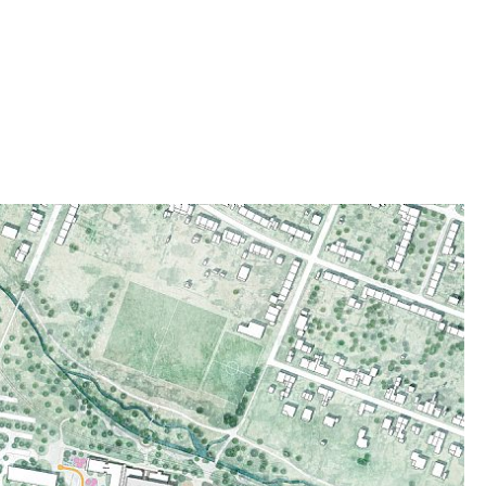
 fleksibel tømmerhybridbygning med et minimum
 for et tilpasningsdyktig og fremtidssikkert
rekonstruksjonen med lette komponenter
tiden for bærende rammer med 30-40%
 konvensjonelle løsninger, og materialvalget
tslippene med 50% sammenlignet med
sninger.