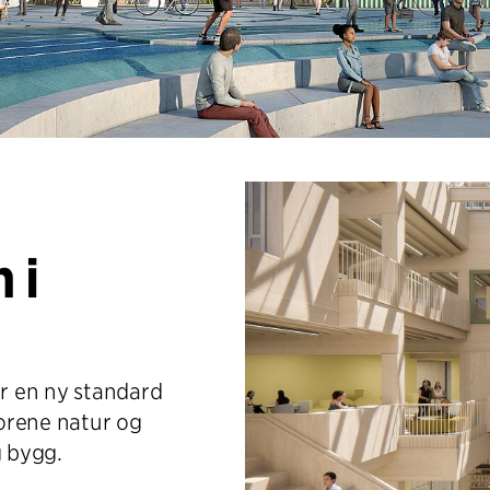
 i
r en ny standard
forene natur og
g bygg.