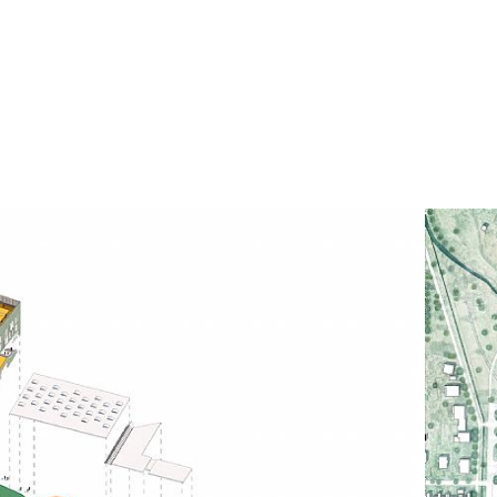
Resultatet er en
av bærende vegger
design. Hybrid-t
forkorter bygge
sammenlignet med
reduserer CO₂-u
konvensjonelle lø