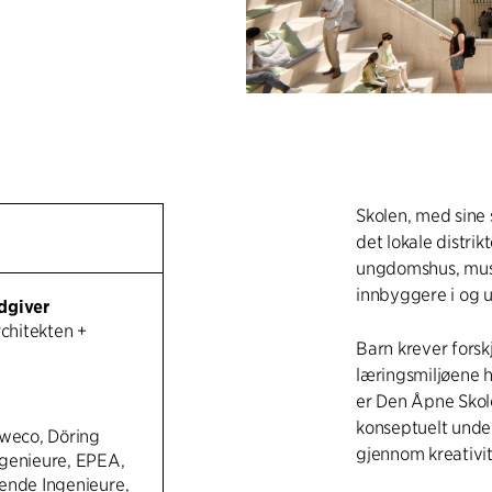
Skolen, med sine 
det lokale distri
ungdomshus, musi
innbyggere i og u
dgiver
rchitekten +
Barn krever forskj
læringsmiljøene h
er Den Åpne Skol
konseptuelt unde
Sweco, Döring
gjennom kreativi
genieure, EPEA,
ende Ingenieure,