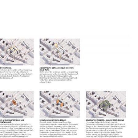
et skapt av fløyenes rotasjon er dekket av et
rer som et innvendig atrium hvor materialer og
eksisterende bygning gjenbrukes og eksponeres.
apper forbinder første etasje med de øvre
ilgang til de enkelte kontorenhetene. Som et
tte atriet et sentralt kommunikasjonsknutepunkt
eksling og møter, og fremmer en åpen