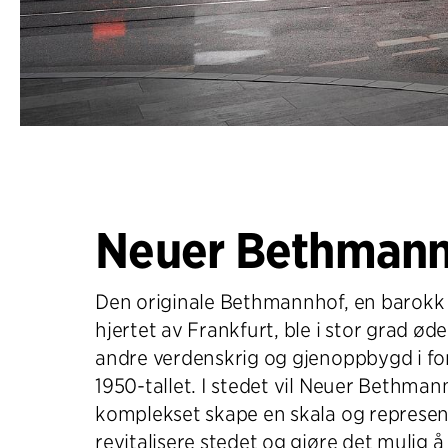
Neuer Bethman
Den originale Bethmannhof, en barokk
hjertet av Frankfurt, ble i stor grad ød
andre verdenskrig og gjenoppbygd i fo
1950-tallet. I stedet vil Neuer Bethman
komplekset skape en skala og represent
revitalisere stedet og gjøre det mulig 