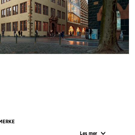
MERKE
 R-formen dannet av vingene rotert rundt
Les mer