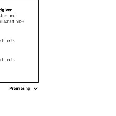
gårdsplassen refe
finnes i de omkri
dgiver
kontekstuell, me
tur- und
store barokke fo
ellschaft mbH
fasaden skal int
hvelvede kjeller
skrånende øvre et
rchitects
og transparente 
på det omkringlig
offentlig, permea
rchitects
utstillingsområde
ansatte og forbi
hvelvet struktur 
eksisterende bygn
Premiering
lett og rasjonell 
kontoroppsett, in
SENTRALATRIUM
KOMMUNIKASJ