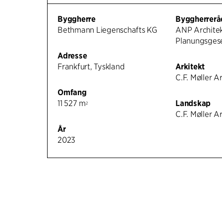
Byggherre
Byggherrerå
Bethmann Liegenschafts KG
ANP Architek
Planungsges
Adresse
Frankfurt, Tyskland
Arkitekt
C.F. Møller A
Omfang
11 527 m
Landskap
2
C.F. Møller A
År
2023