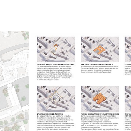
Det sentrale romm
glasstak og funge
komponenter fra 
En kaskade av tr
etasjene og gir t
'hjerterom' er de
for uformell utv
nettverkskultur.