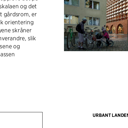
 skalaen og det
t gårdsrom, er
k orientering
øyene skråner
hverandre, slik
lsene og
lassen
URBANT LANDE
Den resulterende