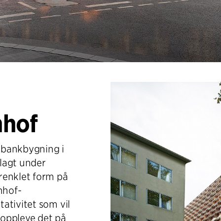
nhof
 bankbygning i
elagt under
renklet form på
nhof-
ativitet som vil
å oppleve det på