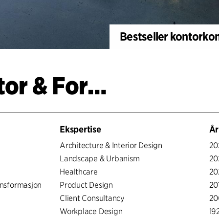
Bestseller kontorko
Prosjekter | Kontor & Forretningsvirksomhet
Ekspertise
År
Architecture & Interior Design
20
Landscape & Urbanism
20
Healthcare
20
nsformasjon
Product Design
20
Client Consultancy
20
Workplace Design
19