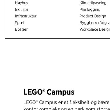
Høyhus
Klimatilpasning
Industri
Planlegging
Infrastruktur
Product Design
Sport
Byggherrerådgiv
Boliger
Workplace Desig
LEGO® Campus
LEGO® Campus er et fleksibelt og bære
kontorkompleks og en park som støtt