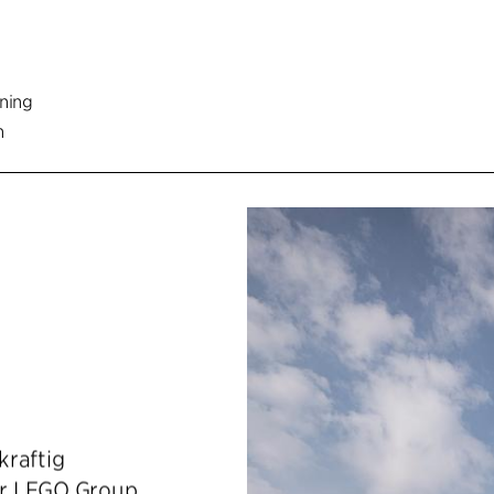
ning
n
kraftig
er LEGO Group