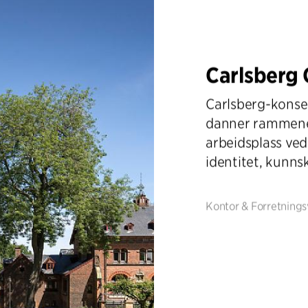
Carlsberg 
Carlsberg-konse
danner rammene
arbeidsplass ve
identitet, kunns
Kontor & Forretning