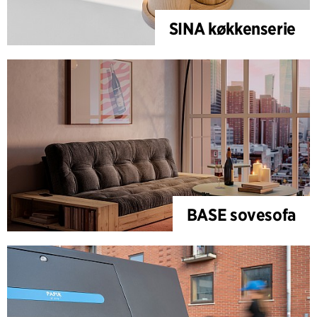
SINA køkkenserie
BASE sovesofa