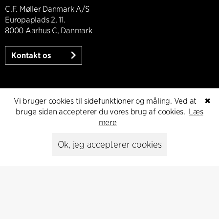
C.F. Møller Danmark A/S
Europaplads 2, 11.
8000 Aarhus C, Danmark
Kontakt os
Presse
Vi bruger cookies til sidefunktioner og måling. Ved at
✖
bruge siden accepterer du vores brug af cookies.
Læs
mere
Head of Communications
Peter Sikker Rasmussen
Ok, jeg accepterer cookies
T +45 6193 6857
psr@cfmoller.com
Media library