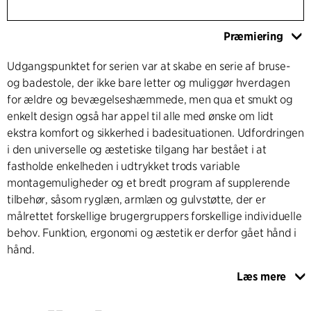
Præmiering
Udgangspunktet for serien var at skabe en serie af bruse-
og badestole, der ikke bare letter og muliggør hverdagen
for ældre og bevægelseshæmmede, men qua et smukt og
enkelt design også har appel til alle med ønske om lidt
ekstra komfort og sikkerhed i badesituationen. Udfordringen
i den universelle og æstetiske tilgang har bestået i at
fastholde enkelheden i udtrykket trods variable
montagemuligheder og et bredt program af supplerende
tilbehør, såsom ryglæn, armlæn og gulvstøtte, der er
målrettet forskellige brugergruppers forskellige individuelle
behov. Funktion, ergonomi og æstetik er derfor gået hånd i
hånd.
Læs mere
Der er lagt stor vægt på brugernes oplevelse af komfort og
sikkerhed, men også praktiske forhold omkring montage,