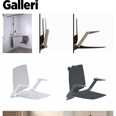
Galleri
drift og rengøring har vejet tungt. Produkternes bidrag til
den samlede rumoplevelse har ligeledes haft stor
betydning. Det kommer blandt andet til udtryk ved, at de
superoptimerede armlæn med to positioner og den
automatiske gulvstøtte underordner sig den samlede form,
så produktet også fremstår helstøbt og enkelt, når sædet er
klappet op.
Serien er udviklet i samarbejde med det tyske firma
Normbau, som er en af Europas førende leverandører på
området for care-udstyr. C. F. Møller Architects har tidligere
designet produktlinjer for Normbau; bl.a. en omfattende
serie af støttegreb og meget mere til indretning af baderum
for alle, der markedsføres under navnet Cavere.