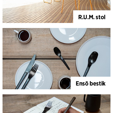
R.U.M. stol
Ensō bestik