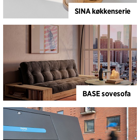
SINA køkkenserie
BASE sovesofa