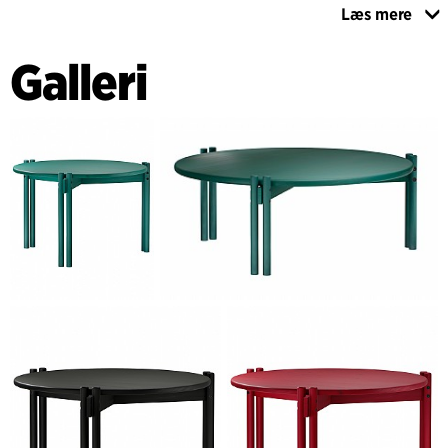
Læs mere
Med et udvalg af forskellige farver og to forskellige
størrelser giver STICKS sofaborde varierende muligheder i
Galleri
indretningen til både privat og til erhverv. Både stel og
bordplade er fremstillet af hurtigvoksende og tilgængeligt
FSC-certificeret fyrretræ og er tilgængeligt i natur, i sort og
i en palet af tre klassiske farver, som er påført på en måde,
der lader fyrretræets unikke og karakterfulde åretegninger
træde frem. Dermed udstråler STICKS sofaborde
overordnet en naturlig og nordisk elegance, der kan tilføres
et kulørt og personligt præg.
Med to forskellige størrelser kan sofabordene placeres
sammen i overlappende kombinationer eller stå alene. Det
mindste bord fungerer perfekt som et funktionelt sidebord i
forskellige sammenhænge, imens det største af bordene er
ideelt til afslappede og loungeprægede indretninger.
STICKS sofaborde er en del af en serie med