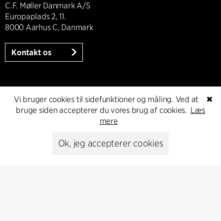
C.F. Møller Danmark A/S
Europaplads 2, 11.
8000 Aarhus C, Danmark
Kontakt os
Presse
Vi bruger cookies til sidefunktioner og måling. Ved at
✖
bruge siden accepterer du vores brug af cookies.
Læs
mere
Head of Communications
Peter Sikker Rasmussen
Ok, jeg accepterer cookies
T +45 6193 6857
psr@cfmoller.com
Media library