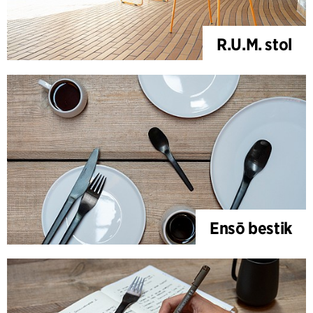
R.U.M. stol
Ensō bestik