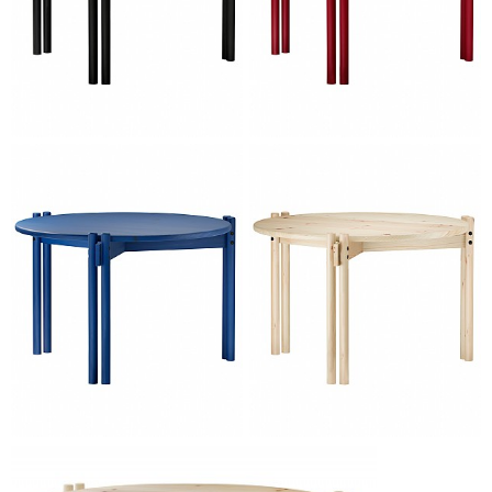
fyrretræsmøbler, hvor de slanke og runde dobbeltben er
det kendetegnende og gennemgående element. STICKS
sofabordes design giver mulighed for at variere
indretningen og passer ind i private hjem såvel som
erhvervsmiljøer.