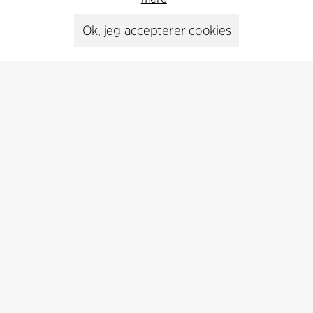
Ok, jeg accepterer cookies
Kontakt
+45 8730 5300
cfmoller@cfmoller.com
C.F. Møller Danmark A/S
Europaplads 2, 11.
8000 Aarhus C, Danmark
Kontakt os