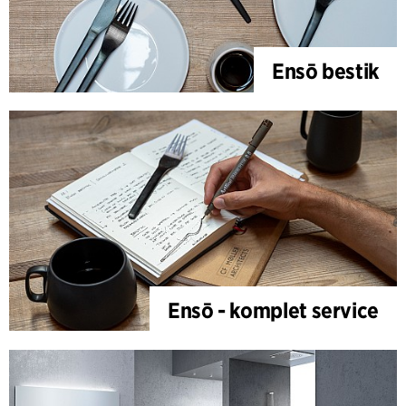
Ensō bestik
Ensō - komplet service