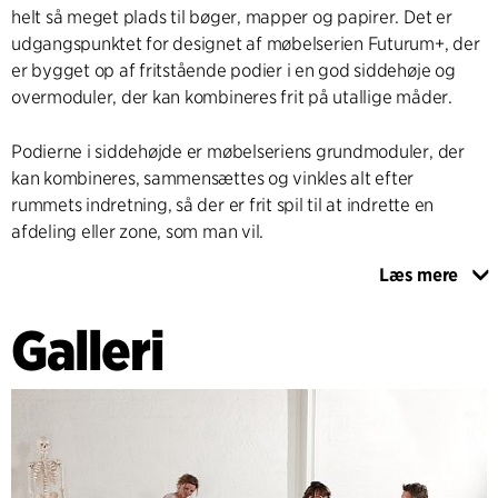
helt så meget plads til bøger, mapper og papirer. Det er
udgangspunktet for designet af møbelserien Futurum+, der
er bygget op af fritstående podier i en god siddehøje og
overmoduler, der kan kombineres frit på utallige måder.
Podierne i siddehøjde er møbelseriens grundmoduler, der
kan kombineres, sammensættes og vinkles alt efter
rummets indretning, så der er frit spil til at indrette en
afdeling eller zone, som man vil.
Læs mere
Oven på podierne kan man fleksibelt sætte overmoduler og
kasser, så møblet kan fungere som fx reol, siddemøbel med
Galleri
firkantede puder, som uformelt mødebord, garderobestativ,
skuffe eller som udstillingsmøbel og med plads til fx legetøj,
planter eller magasiner. Modulerne kan fås i alle farverfinér
eller lakeret udførelse, og kombineres som man vil.