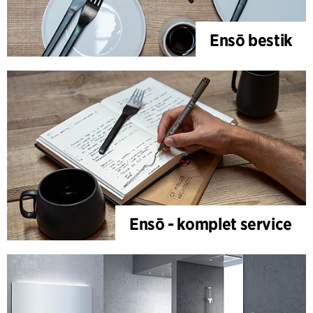
Ensō bestik
Ensō - komplet service