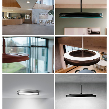
GENNEMGÅENDE LYSDESIGN
Serien fås i tre diametre med to typer afskærmninger, der
alle kan anvendes til påbygning på loft og væg, samt som
pendel i den største variant. Den samlede serie løser
belysningsopgaven i mange typer af rum og gør det
dermed muligt at projektere et byggeri med et
gennemgående og sammenhængende lysdesign.
Amaturene er fremstillet i støbt aluminium og produceret i
Danmark, og er som sådan tænkt bæredygtigt i forhold til
både konstruktion, logistik og lysteknik.