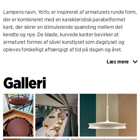
Lampens navn, YoYo, er inspireret af armaturets runde form,
der er kombineret med en karakteristisk parabelformet
kant, der sikrer en stimulerende spænding mellem det
kendte og nye. De bløde, kurvede kanter bevirker at
armaturet formes af såvel kunstlyset som dagslyset og
opleves forskelligt afhængigt af tid på dagen og året.
Læs mere
Amaturenes form og lysteknik er udviklet i et tæt og
konstruktivt parløb med Focus Lighting. En af ambitionerne
Galleri
har været at udnytte det pladsbesparende potentiale i den
lille og langtidsholdbare LED lyskilde til fulde. Det er blandt
andet lykkes ved at kantbelyse en såkaldt light-guide plade,
der leder lyset og reflekterer det effektivt nedad ved hjælp
af en topreflektor. På den måde kan der reduceres på
højden samtidig med, at lyset opleves jævnt og
sammenhængende uden aftegninger af nogen art.