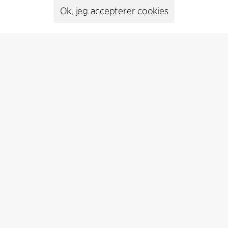
Presse
Ok, jeg accepterer cookies
Head of Communications
Peter Sikker Rasmussen
T +45 6193 6857
psr@cfmoller.com
Media library
Abonnér
Abonnér på vores nyhedsbrev og få de seneste
arkitekturnyheder
Abonnér