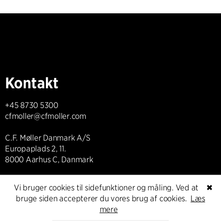
Kontakt
+45 8730 5300
cfmoller@cfmoller.com
C.F. Møller Danmark A/S
Europaplads 2, 11.
8000 Aarhus C, Danmark
Kontakt os
Vi bruger cookies til sidefunktioner og måling. Ved at
✖
bruge siden accepterer du vores brug af cookies.
Læs
mere