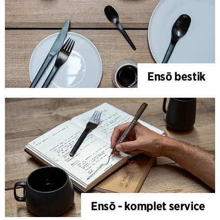
Ensō bestik
Ensō - komplet service