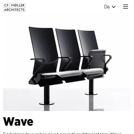
Da
Wave