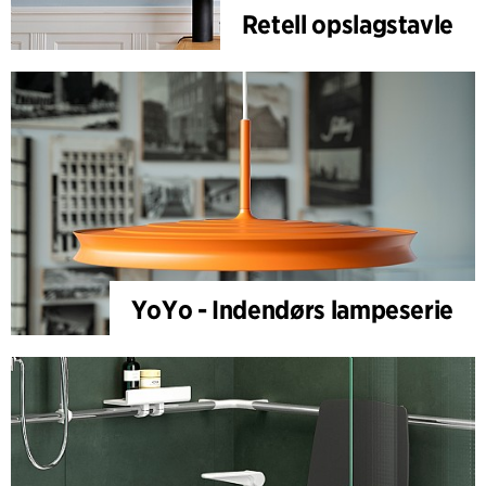
Retell opslagstavle
YoYo - Indendørs lampeserie