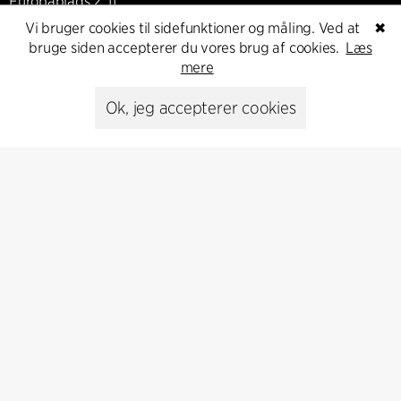
Europaplads 2, 11.
8000 Aarhus C, Danmark
Vi bruger cookies til sidefunktioner og måling. Ved at
✖
bruge siden accepterer du vores brug af cookies.
Læs
Kontakt os
mere
Ok, jeg accepterer cookies
Presse
Head of Communications
Peter Sikker Rasmussen
T +45 6193 6857
psr@cfmoller.com
Media library
Abonnér