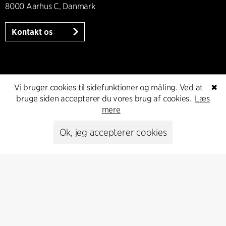
8000 Aarhus C, Danmark
Kontakt os
Presse
Vi bruger cookies til sidefunktioner og måling. Ved at
✖
bruge siden accepterer du vores brug af cookies.
Læs
Head of Communications
mere
Peter Sikker Rasmussen
T +45 6193 6857
Ok, jeg accepterer cookies
psr@cfmoller.com
Media library
Abonnér