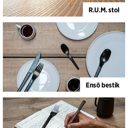
R.U.M. stol
Ensō bestik