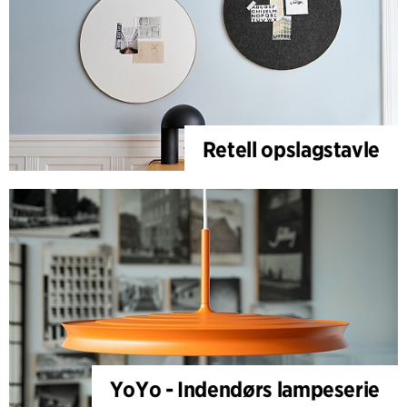
Retell opslagstavle
YoYo - Indendørs lampeserie