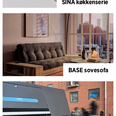
SINA køkkenserie
BASE sovesofa