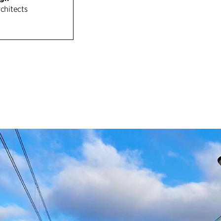
rchitects
Den gennemgående
søjle og bøjle. De
som en diagramma
konstruktive base
forskellige varia
samtidig med, at 
eksempelvis armlæ