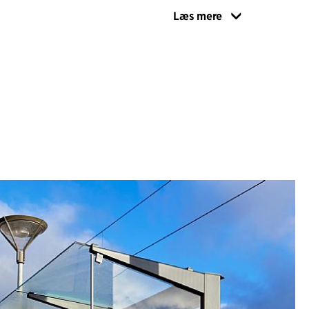
Læs mere
 designidé er baseret på samspillet mellem
n brede søjle med den slanke profil, der kan ses
tisk metafor for letbanen, udgør den robuste,
 for alle seriens elementer. Søjlen kombineres i
nter med bøjlen, der fremstår let og transparent
den tjener forskellige praktiske formål, som
n, hærværkssikring, lænestativ og tyverisikring.