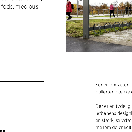
il fods, med bus
Serien omfatter 
pullerter, bænke
Der er en tydel
letbanens design
en stærk, selvst
mellem de enkelt
ign