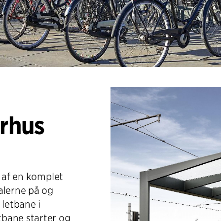
arhus
t af en komplet
alerne på og
 letbane i
bane starter og