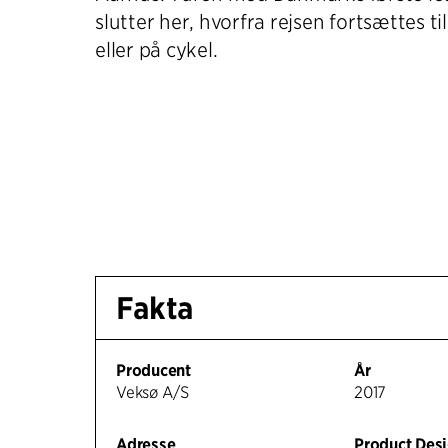
slutter her, hvorfra rejsen fortsættes t
eller på cykel.
Fakta
Producent
År
Veksø A/S
2017
Adresse
Product Des