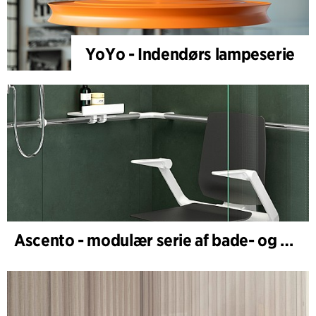
YoYo - Indendørs lampeserie
Ascento - modulær serie af bade- og brusestole