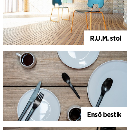
R.U.M. stol
Ensō bestik