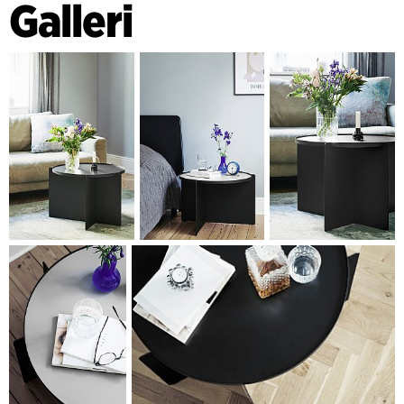
Galleri
todimensionelle skiver i form af understellet, som består af
to stålplader med asymmetrisk placerede slidser, der let
glider ind i hinanden og låses med en ring for en stabil
konstruktion. Understellet danner et asymmetrisk X, der
sammen med den cirkelformede bordplade får SVIP-bordet
til at fremstå legende og skulpturelt, uden at gå på
kompromis med en klar praktisk funktion.
Til bakken i stål medfølger en lysegrå måtte i
specialfremstillet gummi for en mere praktisk overflade
eller hvis SVIP bordet skal skifte udtryk.
Et moderne bord hvor et teknisk, funktionelt og æstetisk
design går op i en højere enhed.
SVIP bordet er designet for interiørvirksomheden Gejst.