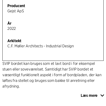
Producent
Gejst ApS
År
2022
Arkitekt
C.F. Møller Architects - Industrial Design
SVIP bordet kan bruges som et lavt bord i for eksempel
stuen eller soveværelset. Samtidigt har SVIP bordet et
væsentligt funktionelt aspekt i form af bordpladen, der kan
løftes fra stellet og bruges som bakke til anretning eller
afrydning.
Læs mere
Den overordnede designtilgang udspringer fra idéen om at
skabe et tredimensionelt objekt ved at samle