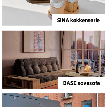
SINA køkkenserie
BASE sovesofa