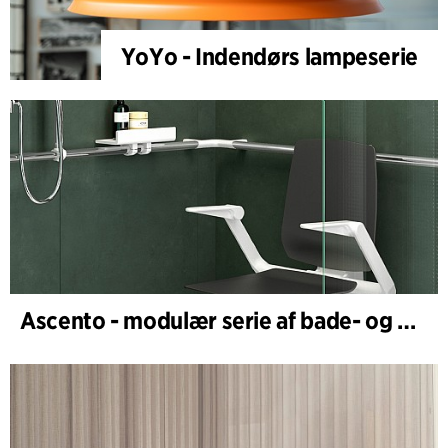
YoYo - Indendørs lampeserie
Ascento - modulær serie af bade- og brusestole