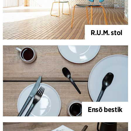
R.U.M. stol
Ensō bestik