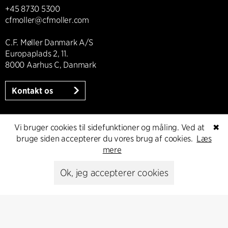
+45 8730 5300
cfmoller@cfmoller.com
C.F. Møller Danmark A/S
Europaplads 2, 11.
8000 Aarhus C, Danmark
Kontakt os
Vi bruger cookies til sidefunktioner og måling. Ved at
✖
Presse
bruge siden accepterer du vores brug af cookies.
Læs
mere
Head of Communications
Ok, jeg accepterer cookies
Peter Sikker Rasmussen
T +45 6193 6857
psr@cfmoller.com
Media library