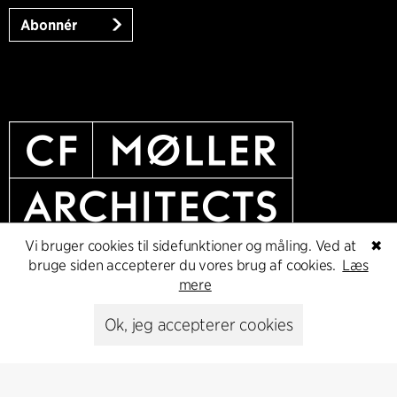
Abonnér
Vi bruger cookies til sidefunktioner og måling. Ved at
✖
bruge siden accepterer du vores brug af cookies.
Læs
mere
Ok, jeg accepterer cookies
Cookie policy
Dataetisk politik
Privacy policy