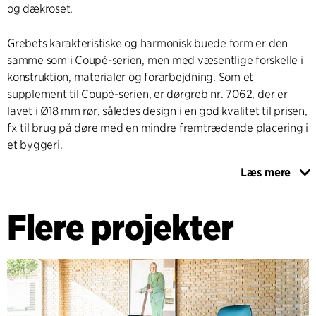
og dækroset.
Grebets karakteristiske og harmonisk buede form er den
samme som i Coupé-serien, men med væsentlige forskelle i
konstruktion, materialer og forarbejdning. Som et
supplement til Coupé-serien, er dørgreb nr. 7062, der er
lavet i Ø18 mm rør, således design i en god kvalitet til prisen,
fx til brug på døre med en mindre fremtrædende placering i
et byggeri.
Læs mere
Materialet tåler konstant anvendelse og rengøring, uden at
overflade og finish forandres.
Flere projekter