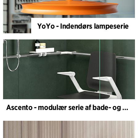
YoYo - Indendørs lampeserie
Ascento - modulær serie af bade- og brusestole