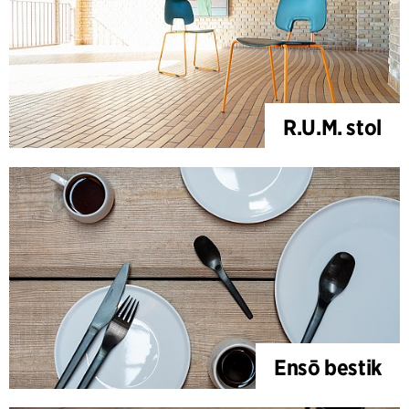
R.U.M. stol
Ensō bestik