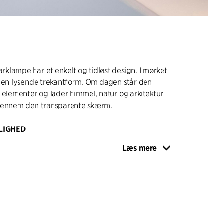
klampe har et enkelt og tidløst design. I mørket
m en lysende trekantform. Om dagen står den
 elementer og lader himmel, natur og arkitektur
gennem den transparente skærm.
LIGHED
linjer skaber et stemningsfuldt og
Læs mere
bybillede i både boligområder og byrum. Med
rspillede udtryk falder QUINTUS L500 naturligt
miljøer fra villaveje og boligblokke, til gågader og
ektive og blændfrie lys gør også QUINTUS L500
eringsarealer og andre områder med høje krav til