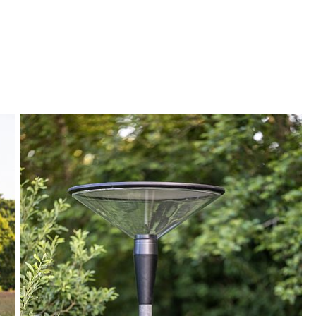
MATERIALE
udstyret med energieffektiv LED-teknologi, som
asten. LED-lyskilden lyser op i toppens
erskærm, og giver et smukt og behageligt lys
t minimum af lysforurening.
fo om materialer henvises til Lampas' hjemmeside.
 i to versioner og kan anvendes både på den
m mast; og også på Ø60 mm master -
 i forbindelse med armaturudskiftning og
terende standardmaster.