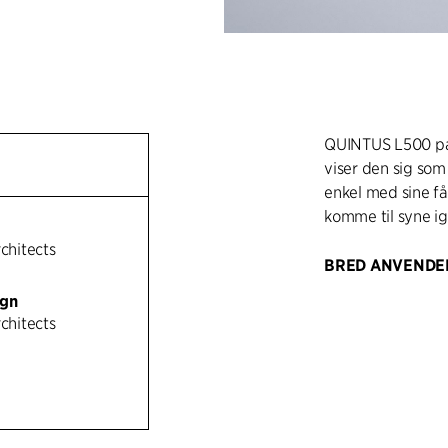
QUINTUS L500 par
viser den sig so
enkel med sine få
komme til syne i
rchitects
BRED ANVENDE
Parklampens rene 
ign
sammenhængende 
rchitects
sit enkle og unde
ind i forskellige 
bytorve. Det eff
velegnet til park
belysning.