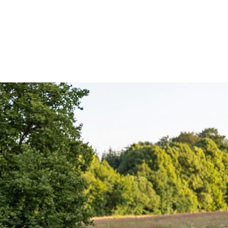
TEKNOLOGI OG 
QUINTUS L500 er 
er integreret i m
reflekterende ind
mod terræn med e
For detaljeret in
Armaturet findes
originale Ø121 m
sidstnævnte evt.
genbrug af eksis
www.lampas.dk