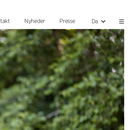
takt
Nyheder
Presse
Da