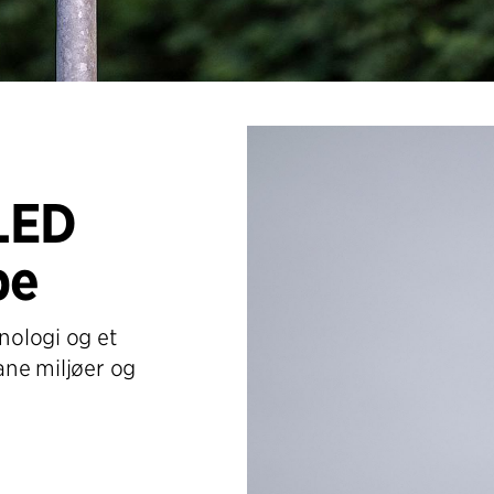
LED
pe
nologi og et
ane miljøer og