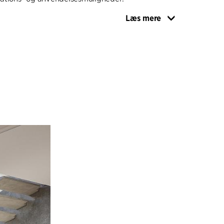
Læs mere
nde, at Mount kun fikseres i en side - som såkaldt
ke trin kan monteres på flere måder, fx indlejret i
nger eller specialsøjler, med eller uden repos.
viklet et multianvendeligt elementtrin, der
 stålforme med indlæg til diverse trinvarianter, fx
um, bambus – faktisk til alt, hvad man kan anvende
således mange rumtyper og kan anvendes i
 spænder fra fritstående trapper i foyer- og
pindeltrapper til flugtvejstrapper i trapperum.