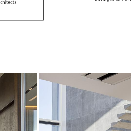
rchitects
Det er grundligge
svævetrin. Identis
vægge, skiver, va
Til trappen er ud
seriefremstilles i
træ, stål, linole
som gulv.
Systemet favner 
sammenhænge, der
ankomstrum over s