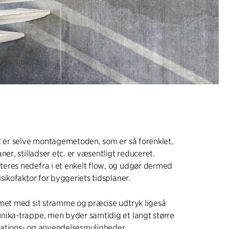
t er selve montagemetoden, som er så forenklet,
ner, stilladser etc. er væsentligt reduceret.
eres nedefra i et enkelt flow, og udgør dermed
isikofaktor for byggeriets tidsplaner.
emet med sit stramme og præcise udtryk ligeså
nika-trappe, men byder samtidig et langt større
ations- og anvendelsesmuligheder.