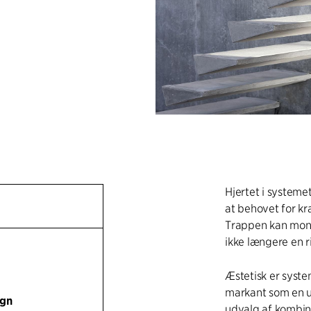
Hjertet i systeme
at behovet for kra
Trappen kan mont
ikke længere en r
Æstetisk er syst
markant som en u
ign
udvalg af kombin