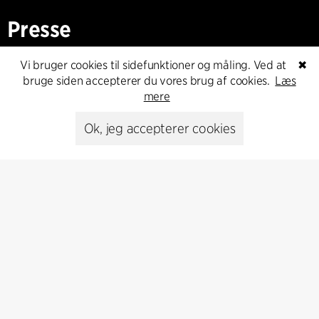
Presse
Head of Communications
Vi bruger cookies til sidefunktioner og måling. Ved at
✖
Peter Sikker Rasmussen
bruge siden accepterer du vores brug af cookies.
Læs
T +45 6193 6857
mere
psr@cfmoller.com
Ok, jeg accepterer cookies
Media library
Abonnér
Abonnér på vores nyhedsbrev og få de seneste
arkitekturnyheder
Abonnér