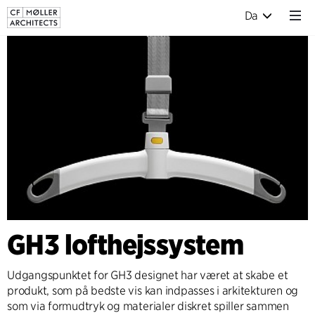
Da
GH3 lofthejssystem
Udgangspunktet for GH3 designet har været at skabe et
produkt, som på bedste vis kan indpasses i arkitekturen og
som via formudtryk og materialer diskret spiller sammen