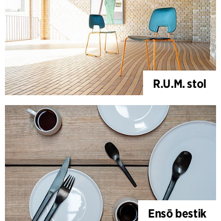
R.U.M. stol
Ensō bestik