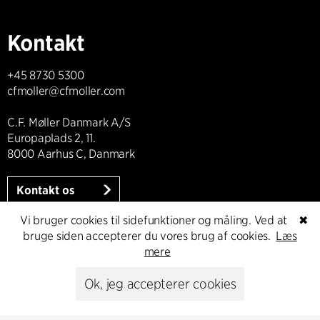
Kontakt
+45 8730 5300
cfmoller@cfmoller.com
C.F. Møller Danmark A/S
Europaplads 2, 11.
8000 Aarhus C, Danmark
Kontakt os
Vi bruger cookies til sidefunktioner og måling. Ved at
✖
bruge siden accepterer du vores brug af cookies.
Læs
mere
Presse
Ok, jeg accepterer cookies
Head of Communications
Peter Sikker Rasmussen