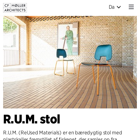
Da
R.U.M. stol
R.U.M. (ReUsed Materials) er en bæredygtig stol med
plastskaller fremstillet af fiskenet, der samles op fra