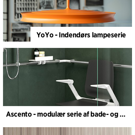
YoYo - Indendørs lampeserie
Ascento - modulær serie af bade- og brusestole