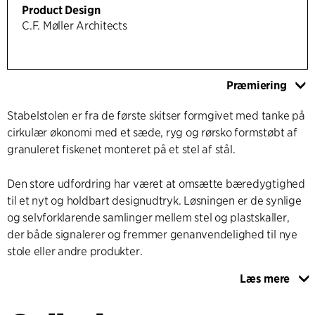
Product Design
C.F. Møller Architects
Præmiering
Stabelstolen er fra de første skitser formgivet med tanke på
cirkulær økonomi med et sæde, ryg og rørsko formstøbt af
granuleret fiskenet monteret på et stel af stål.
Den store udfordring har været at omsætte bæredygtighed
til et nyt og holdbart designudtryk. Løsningen er de synlige
og selvforklarende samlinger mellem stel og plastskaller,
der både signalerer og fremmer genanvendelighed til nye
stole eller andre produkter.
Læs mere
Den karakterfulde kobling mellem stel og skaller er udført,
så sædets og ryggens form i kombination med stellets