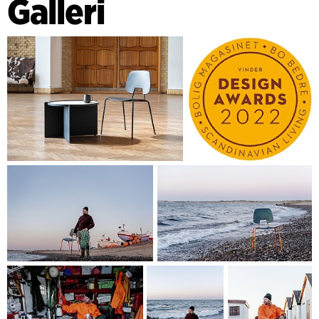
Galleri
geometri og proportionering giver den bedst mulige
siddekomfort. Mødet mellem ryggen og stellet er udformet
som et velplaceret og ergonomisk greb, der gør det let at
håndtere stolen og flytte rundt på den med en hånd.
Samtidig skaber det et legende og stiliseret bølgemotiv, når
stolene opstilles i rækker.
RUMs på en gang venlige, afdæmpede og funktionelle
udtryk er rundet af den nordiske designtradition. Det ses
bl.a. med sædets og ryggens blødt afrundede, organiske
former, der sender en venlig hilsen til strandens sten og det
hav, som R.U.M. er med til at gøre en lille smule renere.