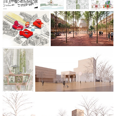
Der Nutzungsmix setzt auf flexible Grundrisse, aktive
Erdgeschosszonen entlang der Einkaufsstraßen und ergänzt
öffentliche Angebote (Sport, Museumstunnel) um dringend
benötigten Wohnraum und ergänzende Büroflächen.
Der Freiraum gliedert sich in klar definierte Typen: den
präzise proportionierten Stadtplatz, den linearen Gleispark
mit Sport- und Erholungsflächen sowie Promenaden und
Schmuckplätze. Nachhaltigkeit wird durch klimaangepasste
Gestaltung, Baumdach, wasserspeichernde Pflasterung,
Regenwasserbewirtschaftung, extensive Wiesenbereiche
und grün-blaue Energiedächer sichergestellt. So entsteht
ein urbanes Quartier mit hoher Aufenthaltsqualität, sozialer
und ökologischer Resilienz.