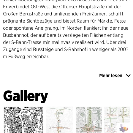
Er verbindet Ost-West die Ottenser Hauptstraße mit der
Großen Bergstraße und umliegenden Freiräumen, schafft
prägnante Sichtbezüge und bietet Raum für Märkte, Feste
oder spontane Aneignung. Im Norden flankiert ihn der neue
Busbahnhof, der auf bereits versiegelten Flächen entlang
der S-Bahn-Trasse minimalinvasiv realisiert wird. Über drei
Zugänge sind Bussteige und S-Bahnhof in weniger als 200?
m Fußweg erreichbar.
Mehr lesen
Alle bestehenden Verkehrsachsen werden bearbeitet: Die
Präsident-Krahn-Straße wird zur Parkpromenade, der
Gallery
Übergang der Max-Brauer-Allee für Fuß- und Radverkehr
deutlich aufgewertet. Die Neue Große Bergstraße
übernimmt Anlieferung, Rettungsdienste und Taxenverkehr;
eine Quartiersgarage mit Mantelbebauung ersetzt die MIV-
Durchfahrt.