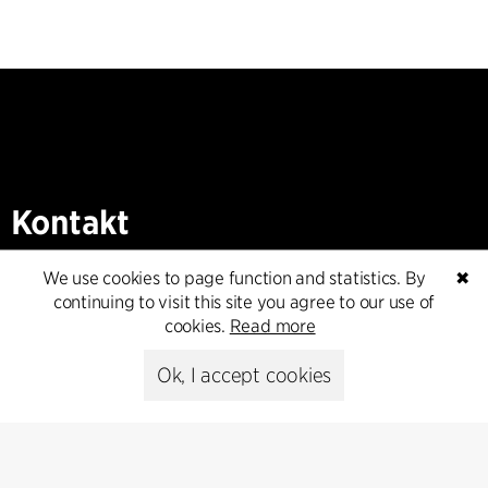
Kontakt
+45 8730 5300
We use cookies to page function and statistics. By
✖
cfmoller@cfmoller.com
continuing to visit this site you agree to our use of
cookies.
Read more
C.F. Møller Danmark A/S
Europaplads 2, 11.
Ok, I accept cookies
8000 Aarhus C, Danmark
Get in touch