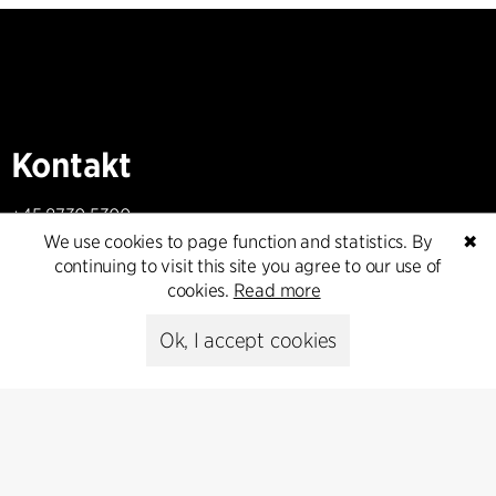
Kontakt
+45 8730 5300
cfmoller@cfmoller.com
We use cookies to page function and statistics. By
✖
continuing to visit this site you agree to our use of
C.F. Møller Danmark A/S
cookies.
Read more
Europaplads 2, 11.
8000 Aarhus C, Danmark
Ok, I accept cookies
Get in touch