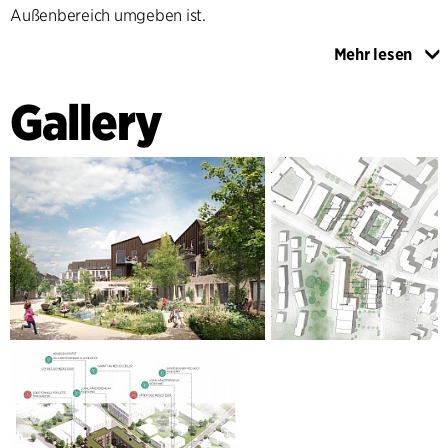
Außenbereich umgeben ist.
Mehr lesen
FOKUS AUF NACHHALTIGKEIT
Die neuen Gebäude werden freiwillige CO₂-
Gallery
Klassifizierungskriterien erfüllen und streben eine geringe
CO₂-Bilanz an, während sie mit dem Umweltzeichen
"Schwan" ausgezeichnet sind. Dies wird unter anderem
durch den Einsatz langlebiger Materialien und Lösungen
wie gelber Ziegel erreicht, die charakteristisch für das
Stadtzentrum sind und durch Holz ergänzt werden. Dies
verweist auf die historischen Ziegel- und Sägewerke der
Stadt und auf die anhaltende Bedeutung der
Holzverarbeitung in der Geschichte der Stadt. Das Projekt
umfasst außerdem Biodiversitätsbeete und
Regenwasserbecken zur Förderung der Artenvielfalt und
zur nachhaltigen Handhabung des Regenwassers.