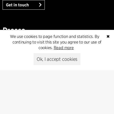
Get in touch
Presse
We use cookies to page function and statistics. By
✖
Head of Communications
continuing to visit this site you agree to our use of
Peter Sikker Rasmussen
cookies.
Read more
T +45 6193 6857
psr@cfmoller.com
Ok, I accept cookies
Media library
Subscribe
Subscribe to our newsletter and get