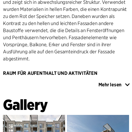
und zeigt sich in abwechslungsreicher Struktur. Verwendet
wurden Materialien in hellen Farben, die einen Kontrapunkt
zu dem Rot der Speicher setzen. Daneben wurden als
Kontrast zu den hellen und leichten Fassaden andere
Baustoffe verwendet, die die Details an Fensteröffnungen
und Penthäusern hervorheben. Fassadenelemente wie
Vorsprünge, Balkone, Erker und Fenster sind in ihrer
Ausführung alle auf den Gesamteindruck der Fassade
abgestimmt.
RAUM FÜR AUFENTHALT UND AKTIVITÄTEN
Copenhagen Square bildet eine rechteckige
Mehr lesen
Blockrandbebauung, die aus drei Gebäuden besteht. Die
Gebäude nach Norden hin umschließen einen begrünten
Gallery
Innenhof. Dieser wird durch zwei Passagen geteilt, die in
den Hof hineinführen, der den Bewohnern als Ort für
Aufenthalt und Freizeitaktivitäten dient. Das Gebäude im
südlichen Teil verfügt über eine besonders ausdrucksstarke
Fassade, die aus vier Türmen bestehen. Das Penthouse auf