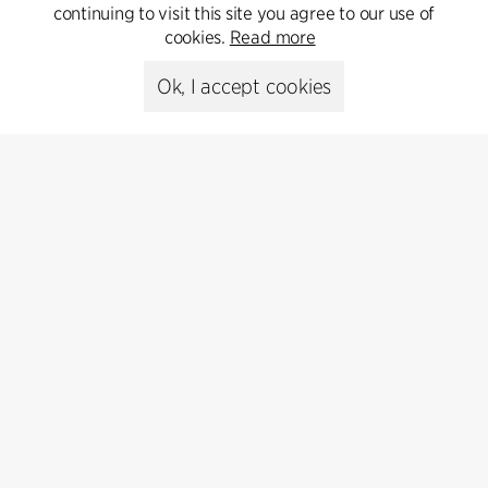
continuing to visit this site you agree to our use of
Get in touch
cookies.
Read more
Ok, I accept cookies
Presse
Head of Communications
Peter Sikker Rasmussen
T +45 6193 6857
psr@cfmoller.com
Media library
Subscribe
Subscribe to our newsletter and get
the latest architecture news.