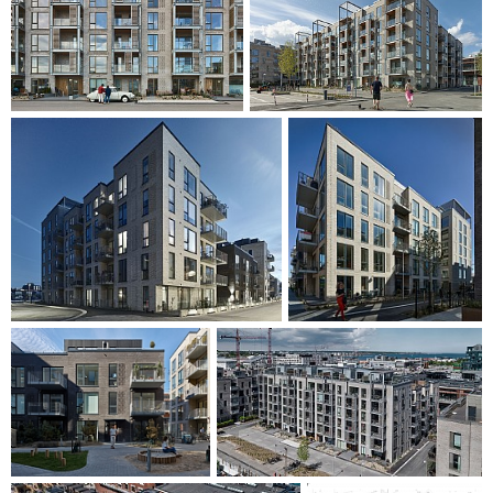
dem höchsten Gebäude direkt am Kai, ist mit galvanisierten
Stahlplatten verkleidet, welche zusammen mit
Balkontürmen und Balkonen eine gemeinsame Wirkung
entfalten. Die galvanisierten Balkontürme kragen von der
Fassade aus und bilden mit ihrer maritimen Ästhetik eine
Referenz auf die Umgebung. Sie sind zum Teil mit
Holzlamellen aus wärmebehandeltem Kiefernholz bekleidet,
die als Sonnen- wie als Sichtschutz dienen. Die Gebäude
bestehen insgesamt aus nachhaltigen und langlebigen
Naturmaterialien, die im Laufe der Zeit eine schöne Patina
annehmen werden. Das Erdgeschoss der Häuser ist mit
Holzlamellen wie mit Feldern aus Mauerwerk mit Musterung
gestaltet, durch die die Eingangsbereiche hervorgehoben
werden. Beleuchtung und Gegensprechanlagen sind in die
Elemente integriert.