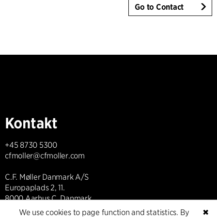
Go to Contact
Kontakt
+45 8730 5300
cfmoller@cfmoller.com
C.F. Møller Danmark A/S
Europaplads 2, 11.
8000 Aarhus C, Danmark
We use cookies to page function and statistics. By
✖