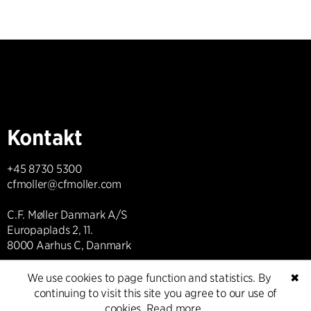
Kontakt
+45 8730 5300
cfmoller@cfmoller.com
C.F. Møller Danmark A/S
Europaplads 2, 11.
8000 Aarhus C, Danmark
We use cookies to page function and statistics. By
✖
Get in touch
continuing to visit this site you agree to our use of
cookies.
Read more