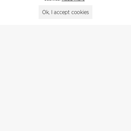
Ok, I accept cookies
Presse
Head of Communications
Peter Sikker Rasmussen
T +45 6193 6857
psr@cfmoller.com
Media library
Subscribe
Subscribe to our newsletter and get
the latest architecture news.
Subscribe