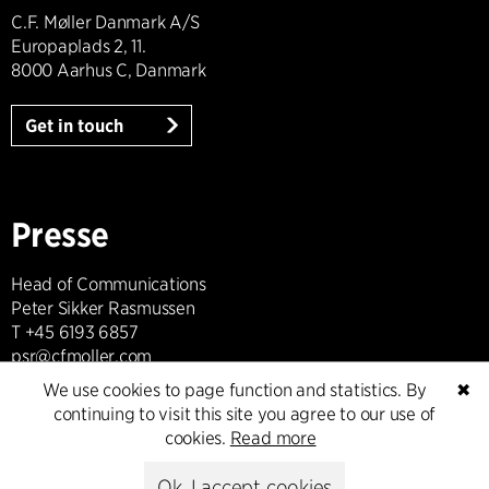
C.F. Møller Danmark A/S
Europaplads 2, 11.
8000 Aarhus C, Danmark
Get in touch
Presse
Head of Communications
Peter Sikker Rasmussen
T +45 6193 6857
psr@cfmoller.com
We use cookies to page function and statistics. By
✖
Media library
continuing to visit this site you agree to our use of
cookies.
Read more
Ok, I accept cookies