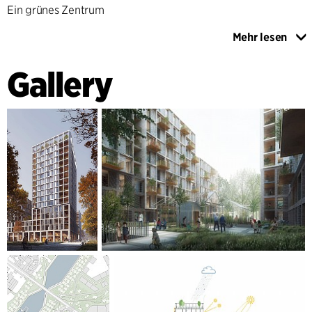
Ein grünes Zentrum
Mehr lesen
Alle Gebäude sind durch das „Grüne Herz“ der Anlage,
einen erhöhten Garten, miteinander verbunden. Da man das
Gallery
Parkhaus über den Garten erreicht, wird die Grünanlage den
ganzen Tag aktiv genutzt. Die Dächer der hohen Gebäude
sind mit Sonnenkollektoren ausgestattet, während die
unteren Dächer begrünt sind und den darüber liegenden
Wohnungen einen schönen Anblick bieten. Darüber hinaus
sorgen Bienenstöcke, Regenwasserauffangsysteme etc. als
integrativer Bestandteil der Wohnanlage für mehr
Artenvielfalt in dieser Gemeinschaft.