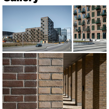
Nachbarn abhebt.
Im Innenhof des Anwesens befinden sich bepflanzte
Grüninseln, die die Eingänge einrahmen und grüne Oasen
zum Verweilen und Beisammensein schaffen. Die
Familienwohnungen haben eigene Balkone, während die
Jugendwohnungen über gemeinsame Balkone verfügen,
die den sozialen Zusammenhalt unter den jungen
Bewohnern stärken.
Die Fenster haben zurückgesetzte Ziegelrahmen in ihrer
eigenen Farbe, die dem Gebäude eine besondere Note
verleihen. Zusammen mit dem klassischen
Backsteinmauerwerk im Erdgeschoss trägt dies zum
einladenden Charakter des Gebäudes und zur Anpassung
an die Umgebung bei. Alle ungenutzten Dachflächen sind
entweder begrünt oder mit Photovoltaikpanelen versehen.
Das Gebäude ist nach DGNB Gold zertifiziert.