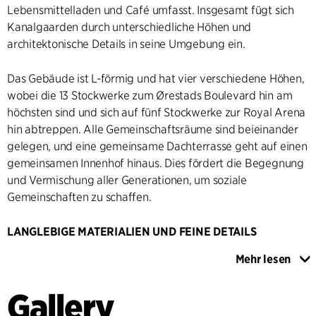
Lebensmittelladen und Café umfasst. Insgesamt fügt sich
Kanalgaarden durch unterschiedliche Höhen und
architektonische Details in seine Umgebung ein.
Das Gebäude ist L-förmig und hat vier verschiedene Höhen,
wobei die 13 Stockwerke zum Ørestads Boulevard hin am
höchsten sind und sich auf fünf Stockwerke zur Royal Arena
hin abtreppen. Alle Gemeinschaftsräume sind beieinander
gelegen, und eine gemeinsame Dachterrasse geht auf einen
gemeinsamen Innenhof hinaus. Dies fördert die Begegnung
und Vermischung aller Generationen, um soziale
Gemeinschaften zu schaffen.
LANGLEBIGE MATERIALIEN UND FEINE DETAILS
Kanalgaarden ist aus gelben und roten Ziegeln gebaut, was
Mehr lesen
eine klassische dänische Bautradition hervorhebt und zu
den Gebäuden der Gegend passt, während sich
Gallery
Kanalgaarden als Wohngebäude von seinen unmittelbaren